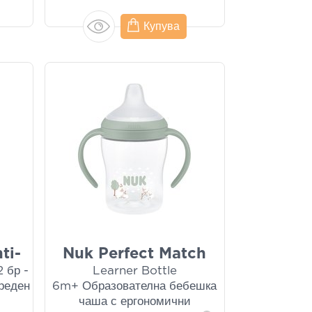
Купува
ti-
Nuk Perfect Match
2 бр -
Learner Bottle
реден
6m+ Образователна бебешка
чаша с ергономични