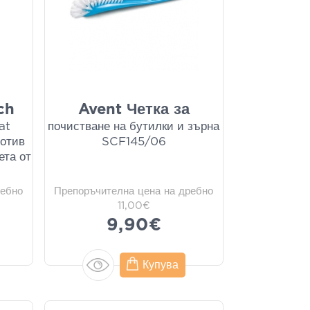
ch
Avent Четка за
at
почистване на бутилки и зърна
отив
SCF145/06
ета от
ребно
Препоръчителна цена на дребно
11,00€
9,90€
Купува