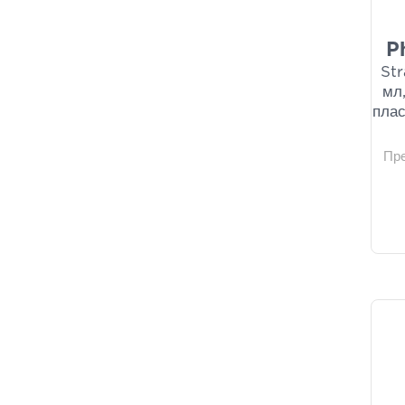
P
St
мл
плас
Пр