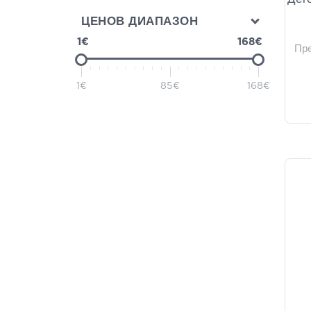
Cheeky Chompers
(5)
ЦЕНОВ ДИАПАЗОН
Bumkins
(4)
1€
168€
Пр
OLABamboo
(3)
Matchstick Monkey
(2)
1€
85€
168€
Medela
(2)
Sophie La Girafe
(2)
Childs Farm
(1)
Friso
(1)
Healthia
(1)
Korres
(1)