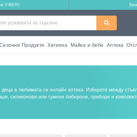
ъв VIBER)
Без
Сезонни Продукти
Хигиена
Майка и бебе
Аптека
Отс
и деца в любимата си онлайн аптека. Изберете между стък
ши, силиконови или гумени биберони, прибори и комплект