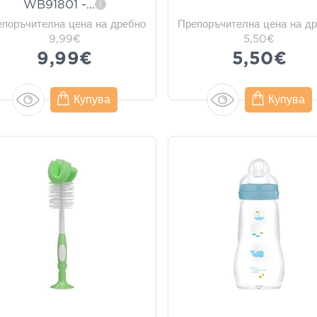
WB91801 -
...
i
епоръчителна цена на дребно
Препоръчителна цена на д
9,99€
5,50€
9,99€
5,50€
Купува
Купува