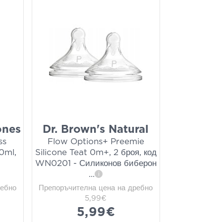
ones
Dr. Brown's Natural
ss
Flow Options+ Preemie
0ml,
Silicone Teat 0m+, 2 броя, код
WN0201 - Силиконов биберон
...
i
ребно
Препоръчителна цена на дребно
5,99€
5,99€