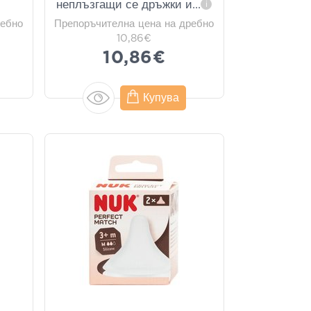
неплъзгащи се дръжки и
...
i
ребно
Препоръчителна цена на дребно
10,86€
10,86€
Купува