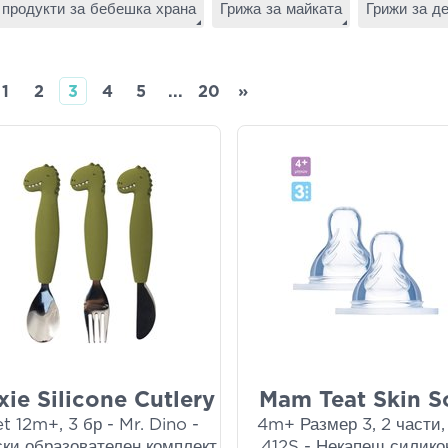
продукти за бебешка храна
Грижа за майката
Грижи за д
1
2
3
4
5
...
20
»
ixie Silicone Cutlery
Mam Teat Skin S
t 12m+, 3 бр - Mr. Dino -
4m+ Размер 3, 2 части,
ски образователен комплект
412S - Некапещ силико