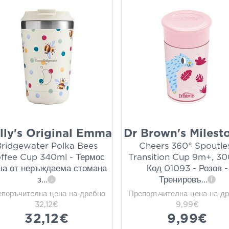
lly's Original Emma
Dr Brown's Milest
Bridgewater Polka Bees
Cheers 360° Spoutle
ffee Cup 340ml - Термос
Transition Cup 9m+, 30
ша от неръждаема стомана
Код 01093 - Розов -
з
...
Тренировъ
...
i
i
епоръчителна цена на дребно
Препоръчителна цена на д
32,12€
9,99€
32,12€
9,99€