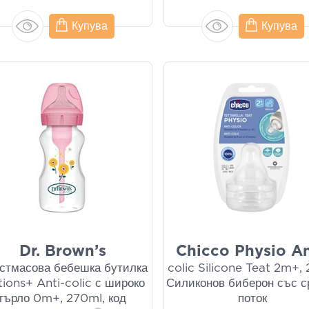
Купува
Купува
Dr. Brown’s
Chicco Physio An
стмасова бебешка бутилка
colic Silicone Teat 2m+, 
ions+ Anti-colic с широко
Силиконов биберон със с
гърло 0m+, 270ml, код
поток