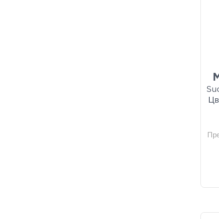
M
Su
Цв
Пр