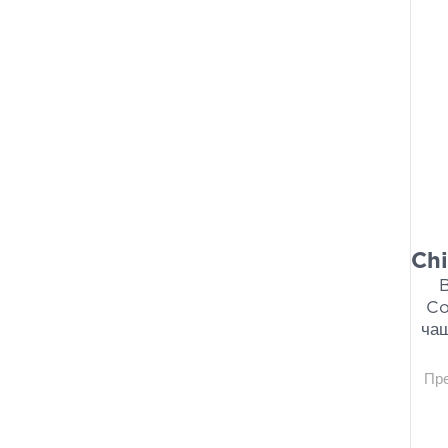
Chi
Co
ча
Пр