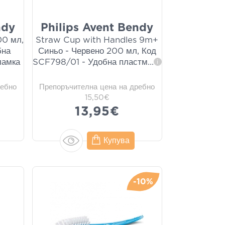
ndy
Philips Avent Bendy
00 мл,
Straw Cup with Handles 9m+
бна
Синьо - Червено 200 мл, Код
ламка
SCF798/01 - Удобна пластм
...
i
ребно
Препоръчителна цена на дребно
15,50€
13,95€
Купува
-10%