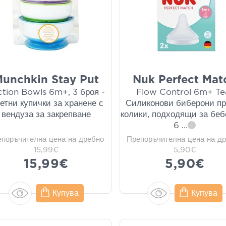
unchkin Stay Put
Nuk Perfect Mat
ction Bowls 6m+, 3 броя -
Flow Control 6m+ Te
етни купички за хранене с
Силиконови биберони пр
вендуза за закрепване
колики, подходящи за беб
6
...
i
епоръчителна цена на дребно
Препоръчителна цена на д
15,99€
5,90€
15,99€
5,90€
Купува
Купува