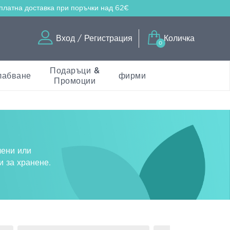
платна доставка
при поръчки над 62€
Вход / Регистрация
Количка
0
Подаръци &
лабване
фирми
Промоции
лени или
и за хранене.