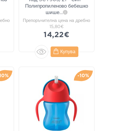
Полипропиленово бебешко
шише
...
i
ребно
Препоръчителна цена на дребно
15,80€
14,22€
Купува
10%
-10%