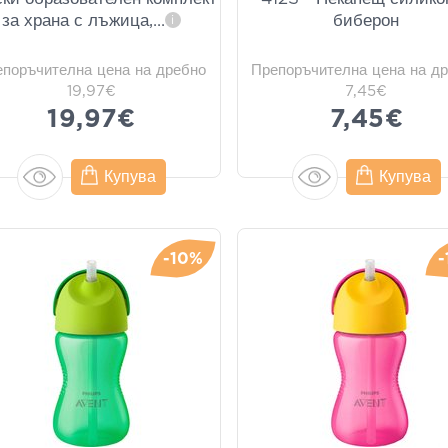
за храна с лъжица,
...
биберон
i
епоръчителна цена на дребно
Препоръчителна цена на д
19,97€
7,45€
19,97€
7,45€
Купува
Купува
-10%
-