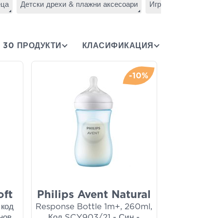
еца
Детски дрехи & плажни аксесоари
Играчки - Аксесоар
30 ПРОДУКТИ
КЛАСИФИКАЦИЯ
-10%
oft
Philips Avent Natural
 код
Response Bottle 1m+, 260ml,
нов
Код SCY903/21 - Син -