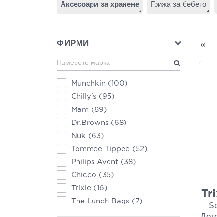
Аксесоари за хранене
Грижа за бебето
ФИРМИ
«
Munchkin
(100)
Chilly's
(95)
Mam
(89)
Dr.Browns
(68)
Nuk
(63)
Tommee Tippee
(52)
Philips Avent
(38)
Chicco
(35)
Trixie
(16)
Tr
The Lunch Bags
(7)
Se
b.box
(7)
Дет