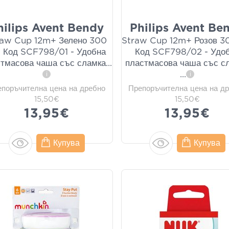
hilips Avent Bendy
Philips Avent Be
raw Cup 12m+ Зелено 300
Straw Cup 12m+ Розов 3
, Код SCF798/01 - Удобна
Код SCF798/02 - Удо
тмасова чаша със сламка
...
пластмасова чаша със с
...
i
i
епоръчителна цена на дребно
Препоръчителна цена на д
15,50€
15,50€
13,95€
13,95€
Купува
Купува