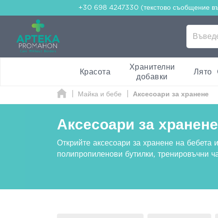
+30 698 4247330 (текстово съобщение в
Хранителни
Красота
Лято
добавки
Майка и бебе
Аксесоари за хранене
Аксесоари за хранене
Открийте аксесоари за хранене на бебета 
полипропиленови бутилки, тренировъчни ча