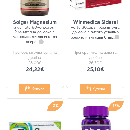
Solgar Magnesium
Winmedica Sideral
Glycinate 60veg.caps -
Forte 30caps - Хранителна
Хранителна добавка с
добавка с високо усвоимо
магнезиев диглицинат за
желязо и витамин С пр
...
i
добро
...
i
Препоръчителна цена на
Препоръчителна цена на
дребно
дребно
28,00€
26,70€
24,22€
25,10€
Купува
Купува
-2%
-17%