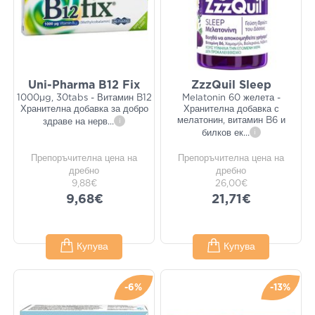
Uni-Pharma B12 Fix
ZzzQuil Sleep
1000μg, 30tabs - Витамин B12
Melatonin 60 желета -
Хранителна добавка за добро
Хранителна добавка с
мелатонин, витамин B6 и
здраве на нерв
...
i
билков ек
...
i
Препоръчителна цена на
Препоръчителна цена на
дребно
дребно
9,88€
26,00€
9,68€
21,71€
Купува
Купува
-6%
-13%