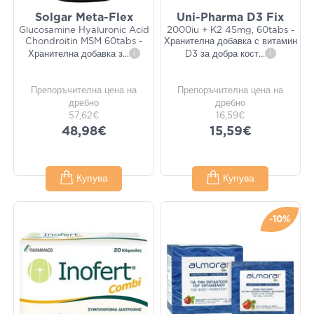
Solgar Meta-Flex
Uni-Pharma D3 Fix
Glucosamine Hyaluronic Acid
2000iu + K2 45mg, 60tabs -
Chondroitin MSM 60tabs -
Хранителна добавка с витамин
Хранителна добавка з
...
i
D3 за добра кост
...
i
Препоръчителна цена на
Препоръчителна цена на
дребно
дребно
57,62€
16,59€
48,98€
15,59€
Купува
Купува
-10%