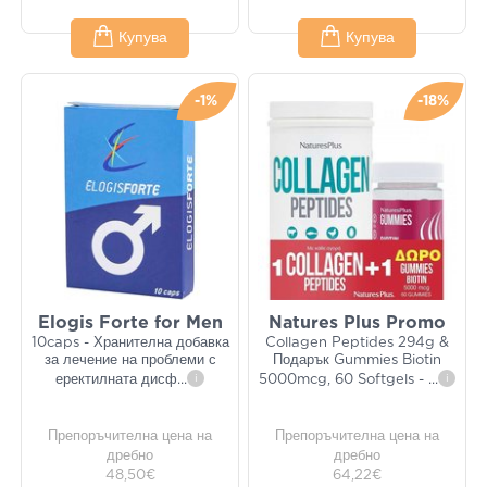
Купува
Купува
-1%
-18%
Elogis Forte for Men
Natures Plus Promo
10caps - Хранителна добавка
Collagen Peptides 294g &
за лечение на проблеми с
Подарък Gummies Biotin
еректилната дисф
...
i
5000mcg, 60 Softgels -
...
i
Препоръчителна цена на
Препоръчителна цена на
дребно
дребно
48,50€
64,22€