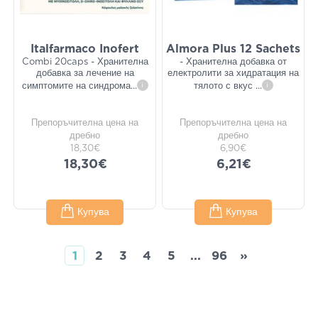
Italfarmaco Inofert
Almora Plus 12 Sachets
Combi 20caps - Хранителна
- Хранителна добавка от
добавка за лечение на
електролити за хидратация на
симптомите на синдрома
...
i
тялото с вкус
...
i
Препоръчителна цена на
Препоръчителна цена на
дребно
дребно
18,30€
6,90€
18,30€
6,21€
Купува
Купува
1
2
3
4
5
...
96
»