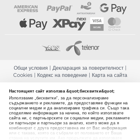
Общи условия
|
Декларация за поверителност
|
Cookies
|
Кодекс на поведение
|
Карта на сайта
Aptekapromahon.com ви информира, че хранителните добавки не
Настоящият сайт използва &quot;бисквитки&quot;
заместват балансираната диета и не са предназначени за
Използваме „бисквитки“, за да персонализираме
профилактика, лечение или лечение на човешки заболявания.
съдържанието и рекламите, да предоставяме функции на
Консултирайте се с Вашия лекар, ако сте бременна, кърмите,
социални медии и да анализираме трафика си. Също така
приемате лекарства или имате някакви здравословни проблеми,
споделяме информация за начина, по който използвате
преди да използвате някаква хранителна добавка. Непрекъснато се
сайта ни, с партньорските си социални медии, рекламните
стремим да ви предоставяме точна и валидна информация. Ако
си партньори и партньори за анализ, които може да я
имате някакви въпроси или коментари относно тях, моля свържете
комбинират с друга предоставена им от Вас информация
се с нас.
или с такава, която са събрали от ползването от Ваша
страна на услугите им. Ако продължите да използвате