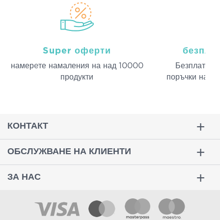
Super оферти
безпла
намерeте намаления на над 10000
Безплатна д
продукти
поръчки над 
КОНТАКТ
ОБСЛУЖВАНЕ НА КЛИЕНТИ
ЗА НАС