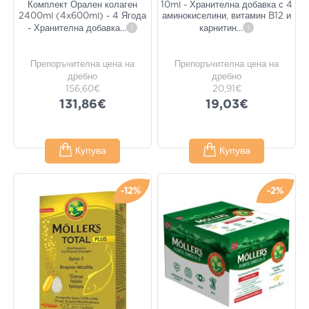
Комплект Орален колаген
10ml - Хранителна добавка с 4
2400ml (4x600ml) - 4 Ягода
аминокиселини, витамин B12 и
- Хранителна добавка
...
i
карнитин
...
i
Препоръчителна цена на
Препоръчителна цена на
дребно
дребно
156,60€
20,91€
131,86€
19,03€
Купува
Купува
-12%
-2%