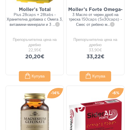
Moller's Total
Moller’s Forte Omega-
Plus 28caps + 28tabs -
3 Масло от черен дроб на
Хранителна добавка с Омега 3,
треска 150caps (5x30caps) -
витамини-минерали и 3
...
i
Смес от рибено м
...
i
Препоръчителна цена на
Препоръчителна цена на
дребно
дребно
22,95€
33,90€
20,20€
33,22€
Купува
Купува
-14%
-6%