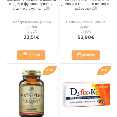
за добро функциониране на
добавка с колагенов пептид за
ставите с вкус на п
...
i
добро здр
...
i
Препоръчителна цена на
Препоръчителна цена на
дребно
дребно
43,52€
61,95€
33,51€
53,90€
Купува
Купува
-15%
-6%