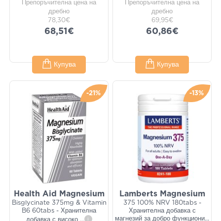
Препоръчителна цена на
Препоръчителна цена на
дребно
дребно
78,30€
69,95€
68,51€
60,86€
Купува
Купува
-21%
-13%
Health Aid Magnesium
Lamberts Magnesium
Bisglycinate 375mg & Vitamin
375 100% NRV 180tabs -
B6 60tabs - Хранителна
Хранителна добавка с
магнезий за добро функциони
...
добавка с високо
...
i