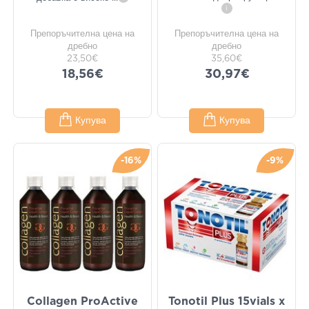
i
Препоръчителна цена на
Препоръчителна цена на
дребно
дребно
23,50€
35,60€
18,56€
30,97€
Купува
Купува
-16%
-9%
Collagen ProActive
Tonotil Plus 15vials x