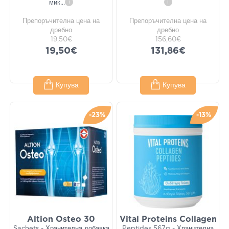
мик
...
i
i
Препоръчителна цена на
Препоръчителна цена на
дребно
дребно
19,50€
156,60€
19,50€
131,86€
Купува
Купува
-23%
-13%
Altion Osteo 30
Vital Proteins Collagen
Sachets - Хранителна добавка
Peptides 567g - Хранителна