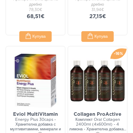
дребно
дребно
78,30€
31,94€
68,51€
27,15€
Купува
Купува
-16%
Eviol MultiVitamin
Collagen ProActive
Energy Plus 30caps -
Комплект Oral Collagen
Хранителна добавка с
2400ml (4x600ml) - 4
мултивитамини, минерали и
лимона - Хранителна добавка
...