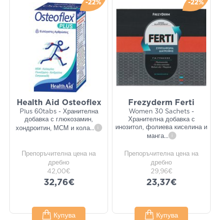
-22%
-22%
Health Aid Osteoflex
Frezyderm Ferti
Plus 60tabs - Хранителна
Women 30 Sachets -
добавка с глюкозамин,
Хранителна добавка с
инозитол, фолиева киселина и
хондроитин, МСМ и кола
...
i
манга
...
i
Препоръчителна цена на
Препоръчителна цена на
дребно
дребно
42,00€
29,96€
32,76€
23,37€
Купува
Купува