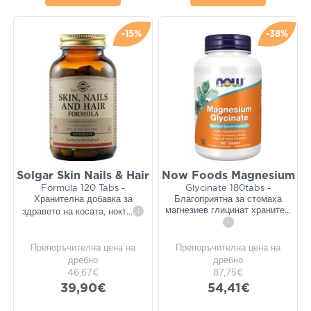
-15%
-38%
Solgar Skin Nails & Hair
Now Foods Magnesium
Formula 120 Tabs -
Glycinate 180tabs -
Хранителна добавка за
Благоприятна за стомаха
магнезиев глицинат храните
...
здравето на косата, нокт
...
i
i
Препоръчителна цена на
Препоръчителна цена на
дребно
дребно
46,67€
87,75€
39,90€
54,41€