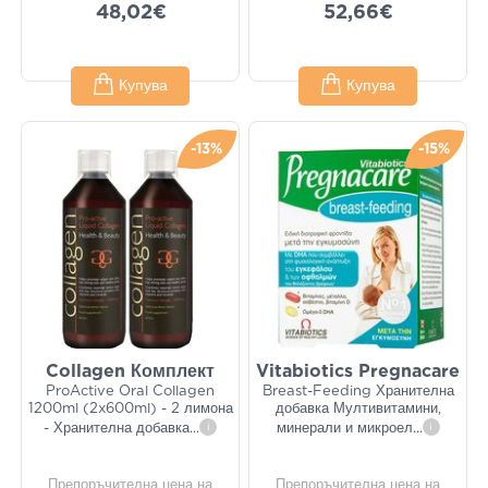
48,02€
52,66€
Купува
Купува
-13%
-15%
Collagen Комплект
Vitabiotics Pregnacare
ProActive Oral Collagen
Breast-Feeding Хранителна
1200ml (2x600ml) - 2 лимона
добавка Мултивитамини,
- Хранителна добавка
...
i
минерали и микроел
...
i
Препоръчителна цена на
Препоръчителна цена на