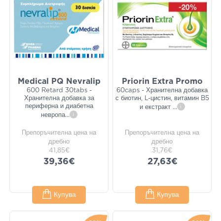
Medical PQ Nevralip
Priorin Extra Promo
600 Retard 30tabs -
60caps - Хранителна добавка
Хранителна добавка за
с биотин, L-цистин, витамин B5
периферна и диабетна
и екстракт
...
i
невропа
...
i
Препоръчителна цена на
Препоръчителна цена на
дребно
дребно
41,85€
31,76€
39,36€
27,63€
Купува
Купува