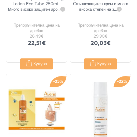
Lotion Eco Tube 250ml -
Слънцезащитен крем с много
Много високо защитен аро
...
i
висока степен на з
...
i
Препоръчителна цена на
Препоръчителна цена на
дребно
дребно
28,49€
29,90€
22,51€
20,03€
Купува
Купува
-25%
-22%