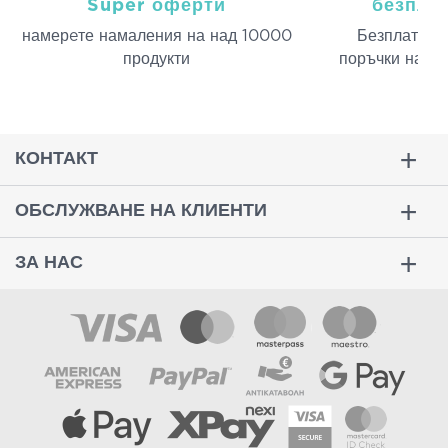
Super оферти
безпла
намерeте намаления на над 10000
Безплатна д
продукти
поръчки над 
КОНТАКТ
ОБСЛУЖВАНЕ НА КЛИЕНТИ
ЗА НАС