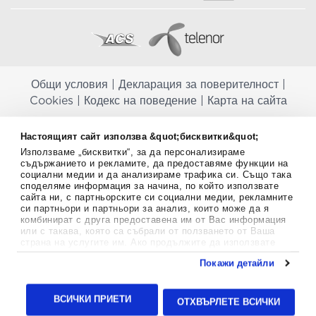
Общи условия
|
Декларация за поверителност
|
Cookies
|
Кодекс на поведение
|
Карта на сайта
Aptekapromahon.com ви информира, че хранителните добавки не
Настоящият сайт използва &quot;бисквитки&quot;
заместват балансираната диета и не са предназначени за
Използваме „бисквитки“, за да персонализираме
профилактика, лечение или лечение на човешки заболявания.
съдържанието и рекламите, да предоставяме функции на
Консултирайте се с Вашия лекар, ако сте бременна, кърмите,
социални медии и да анализираме трафика си. Също така
приемате лекарства или имате някакви здравословни проблеми,
споделяме информация за начина, по който използвате
преди да използвате някаква хранителна добавка. Непрекъснато се
сайта ни, с партньорските си социални медии, рекламните
стремим да ви предоставяме точна и валидна информация. Ако
си партньори и партньори за анализ, които може да я
имате някакви въпроси или коментари относно тях, моля свържете
комбинират с друга предоставена им от Вас информация
се с нас.
или с такава, която са събрали от ползването от Ваша
страна на услугите им. Ако продължите да използвате
Copyright
©
2012-2026 - All rights Reserved.
нашия уебсайт, вие се съгласявате с използването на
Покажи детайли
бисквитки.
Aptekapromahon.com eBusinessTeam • Website by
Повече информация за бисквитките можете да намерите
24lc.gr
тук
.
ВСИЧКИ ПРИЕТИ
ОТХВЪРЛЕТЕ ВСИЧКИ