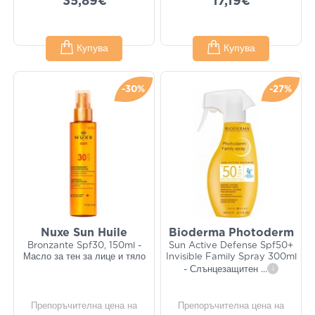
35,89€
17,19€
Купува
Купува
-30%
-27%
Nuxe Sun Huile
Bioderma Photoderm
Bronzante Spf30, 150ml -
Sun Active Defense Spf50+
Масло за тен за лице и тяло
Invisible Family Spray 300ml
- Слънцезащитен
...
i
Препоръчителна цена на
Препоръчителна цена на