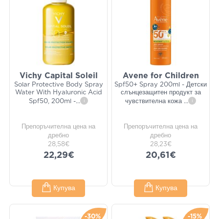
Vichy Capital Soleil
Avene for Children
Solar Protective Body Spray
Spf50+ Spray 200ml - Детски
Water With Hyaluronic Acid
слънцезащитен продукт за
Spf50, 200ml -
...
i
чувствителна кожа
...
i
Препоръчителна цена на
Препоръчителна цена на
дребно
дребно
28,58€
28,23€
22,29€
20,61€
Купува
Купува
-30%
-15%