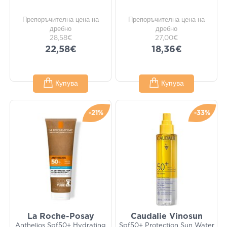
Препоръчителна цена на
Препоръчителна цена на
дребно
дребно
28,58€
27,00€
22,58€
18,36€
Купува
Купува
-21%
-33%
La Roche-Posay
Caudalie Vinosun
Anthelios Spf50+ Hydrating
Spf50+ Protection Sun Water