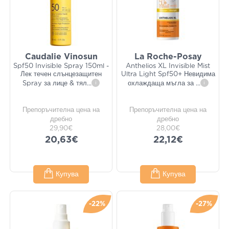
Caudalie Vinosun
La Roche-Posay
Spf50 Invisible Spray 150ml -
Anthelios XL Invisible Mist
Лек течен слънцезащитен
Ultra Light Spf50+ Невидима
Spray за лице & тял
...
i
охлаждаща мъгла за
...
i
Препоръчителна цена на
Препоръчителна цена на
дребно
дребно
29,90€
28,00€
20,63€
22,12€
Купува
Купува
-22%
-27%