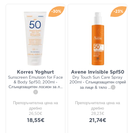
-30%
-23%
Korres Yoghurt
Avene Invisible Spf50
Sunscreen Emulsion for Face
Dry Touch Sun Care Spray
& Body Spf50, 200ml -
200ml - Слънцезащитен спрей
Слънцезащитен лосион за л
...
за лице & тяло
...
i
i
Препоръчителна цена на
Препоръчителна цена на
дребно
дребно
26,50€
28,23€
18,55€
21,74€