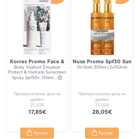
Korres Promo Face &
Nuxe Promo Spf30 Sun
Body Yoghurt Emulsion
Oil Gold 300ml (2x150ml)
Protect & Hydrate Sunscreen
Spray Spf50+, 150ml
...
i
Препоръчителна цена на
Препоръчителна цена на
дребно
дребно
25,50€
33,00€
17,85€
28,05€
Купува
Купува