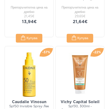
Препоръчителна цена на
Препоръчителна цена на
дребно
дребно
21,45€
29,65€
13,94€
21,64€
Купува
Купува
-37%
-22%
Caudalie Vinosun
Vichy Capital Soleil
Spf50 Invisible Spray Лек
Spf30, 300ml -