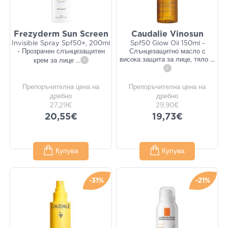
Frezyderm Sun Screen
Caudalie Vinosun
Invisible Spray Spf50+, 200ml
Spf50 Glow Oil 150ml -
- Прозрачен слънцезащитен
Слънцезащитно масло с
висока защита за лице, тяло
...
крем за лице
...
i
i
Препоръчителна цена на
Препоръчителна цена на
дребно
дребно
27,29€
29,90€
20,55€
19,73€
Купува
Купува
-31%
-21%