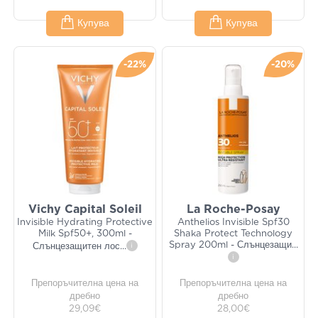
Купува
Купува
-22%
-20%
Vichy Capital Soleil
La Roche-Posay
Invisible Hydrating Protective
Anthelios Invisible Spf30
Milk Spf50+, 300ml -
Shaka Protect Technology
Spray 200ml - Слънцезащи
...
Слънцезащитен лос
...
i
i
Препоръчителна цена на
Препоръчителна цена на
дребно
дребно
29,09€
28,00€