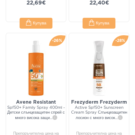
22,69€
22,40€
Купува
Купува
-26%
-28%
Avene Resistant
Frezyderm Frezyderm
Spf50+ Family Spray 400ml -
Active Spf50+ Sunscreen
Детски слънцезащитен спрей с
Cream Spray Слънцезащитен
много висока защи
...
i
лосион с много висок
...
i
Препоръчителна цена на
Препоръчителна цена на