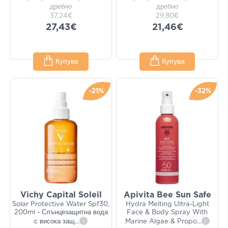
дребно
дребно
37,24€
29,80€
27,43€
21,46€
Купува
Купува
-21%
-32%
Vichy Capital Soleil
Apivita Bee Sun Safe
Solar Protective Water Spf30,
Hydra Melting Ultra-Light
200ml - Слънцезащитна вода
Face & Body Spray With
с висока защ
...
i
Marine Algae & Propo
...
i