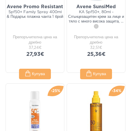
Avene Promo Resistant
Avene SunsiMed
Spf50+ Family Spray 400ml
KA Spf50+, 80ml -
& Подарък плажна чанта 1 брой
Слънцезащитен крем за лице и
тяло с много висока защита,
...
i
Препоръчителна цена на
Препоръчителна цена на
дребно
дребно
37,24€
32,51€
27,93€
25,36€
Купува
Купува
-25%
-34%