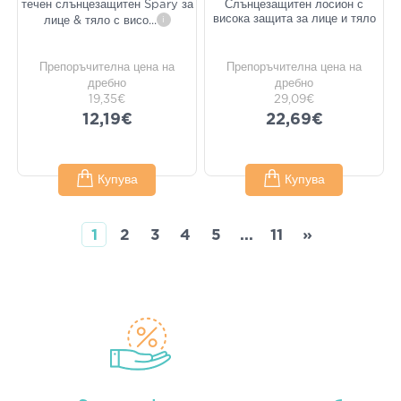
течен слънцезащитен Spary за
Слънцезащитен лосион с
висока защита за лице и тяло
лице & тяло с висо
...
i
Препоръчителна цена на
Препоръчителна цена на
дребно
дребно
19,35€
29,09€
12,19€
22,69€
Купува
Купува
1
2
3
4
5
...
11
»