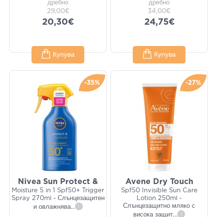
дребно
дребно
29,00€
34,00€
20,30€
24,75€
Купува
Купува
-35%
-27%
Nivea Sun Protect &
Avene Dry Touch
Moisture 5 in 1 Spf50+ Trigger
Spf50 Invisible Sun Care
Spray 270ml - Слънцезащитен
Lotion 250ml -
Слънцезащитно мляко с
и овлажнява
...
i
висока защит
...
i