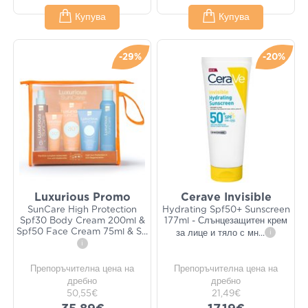
Купува
Купува
-29%
-20%
Luxurious Promo
Cerave Invisible
SunCare High Protection
Hydrating Spf50+ Sunscreen
Spf30 Body Cream 200ml &
177ml - Слънцезащитен крем
Spf50 Face Cream 75ml & S
...
за лице и тяло с мн
...
i
i
Препоръчителна цена на
Препоръчителна цена на
дребно
дребно
50,55€
21,49€