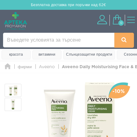
Безплатна доставка
при поръчки над 62€
0
красота
витамини
Слънцезащитни продукти
Сезонн
фирми
Aveeno
Aveeno Daily Moisturising Face &
-10%