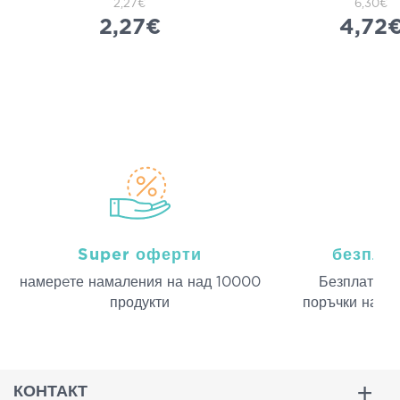
2,27€
6,30€
2,27€
4,72
Super оферти
безпла
намерeте намаления на над 10000
Безплатна д
продукти
поръчки над 
КОНТАКТ