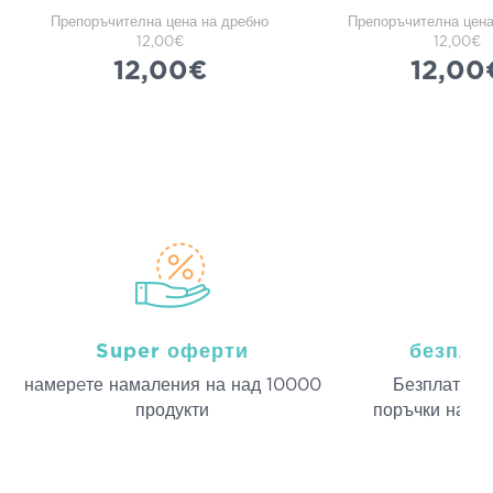
Препоръчителна цена на дребно
Препоръчителна цена
12,00€
12,00€
12,00€
12,00
Super оферти
безпла
намерeте намаления на над 10000
Безплатна д
продукти
поръчки над 