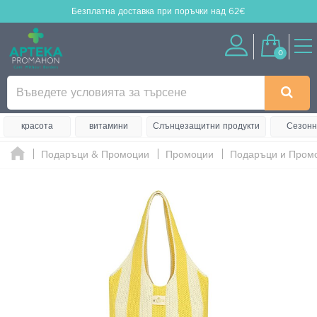
Безплатна доставка
при поръчки над 62€
0
красота
витамини
Слънцезащитни продукти
Сезонн
Подаръци & Промоции
Промоции
Подаръци и Пром