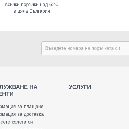
всички поръчки над 62€
в цяла България
ЛУЖВАНЕ НА
УСЛУГИ
ЕНТИ
рмация за плащане
мация за доставка
сете колета си