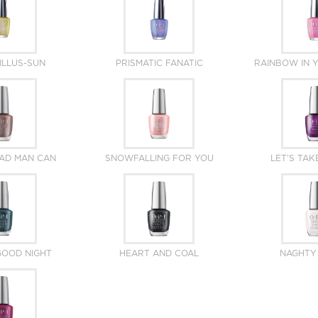
ILLUS-SUN
PRISMATIC FANATIC
RAINBOW IN 
AD MAN CAN
SNOWFALLING FOR YOU
LET'S TAK
GOOD NIGHT
HEART AND COAL
NAGHTY 