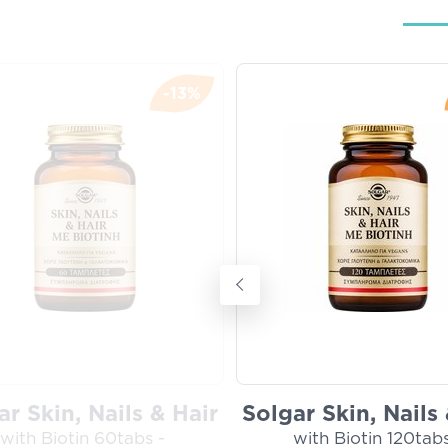
-13%
ar Skin, Nails & Hair
Solgar Skin, Nails 
with Biotin 60tabs -
with Biotin 120tabs