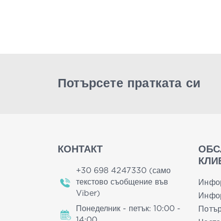
Потърсете пратката си
КОНТАКТ
ОБС
КЛИ
+30 698 4247330 (само
текстово съобщение във
Инфо
Viber)
Инфор
Понеделник - петък: 10:00 -
Потър
14:00