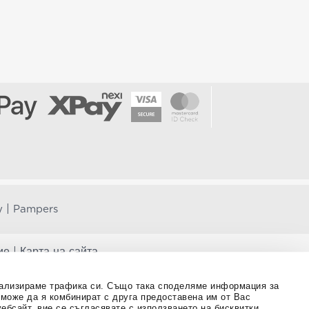
|
y
Pampers
ие
|
Карта на сайта
за профилактика, лечение или лечение на човешки
анализираме трафика си. Също така споделяме информация за
вословни проблеми, преди да използвате някаква
о може да я комбинират с друга предоставена им от Вас
или коментари относно тях, моля свържете се с нас.
ебсайт, вие се съгласявате с използването на бисквитки.