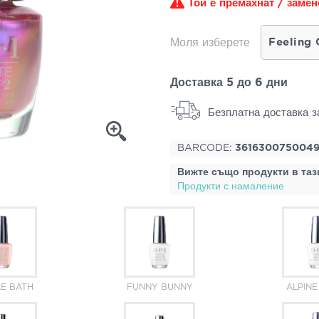
Той е премахнат / замен
Моля изберете
Доставка 5 до 6 дни
Безплатна доставка з
BARCODE:
361630075004
Вижте също продукти в таз
Продукти с намаление
E BATH
FUNNY BUNNY
ALPIN