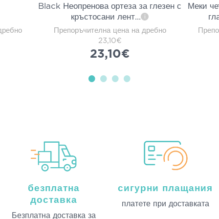
Black Неопренова ортеза за глезен с
Меки че
кръстосани лент
...
гл
i
дребно
Препоръчителна цена на дребно
Препо
23,10€
23,10€
безплатна
сигурни плащания
доставка
платeте при доставката
Безплатна доставка за