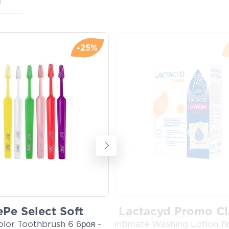
я
-25%
ePe Select Soft
Lactacyd Promo Cl
olor Toothbrush 6 броя -
Intimate Washing Lotion Л