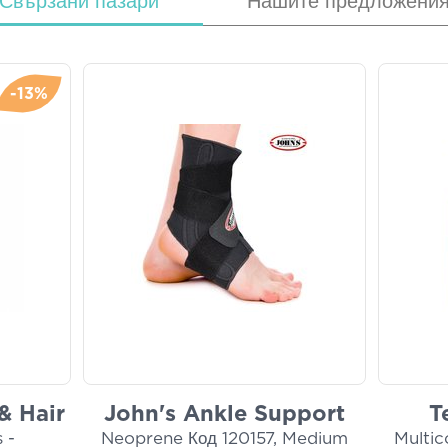
Свързани пазари
Нашите предложени
-13%
& Hair
John's Ankle Support
T
 -
Neoprene Код 120157, Medium
Multic