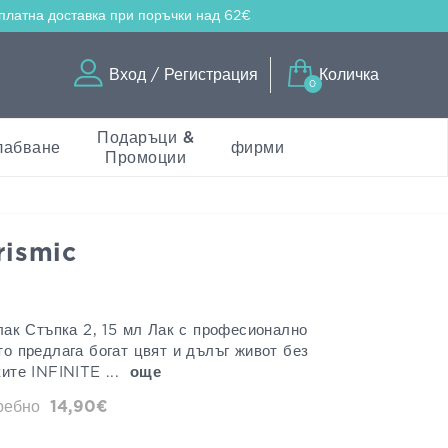
платна доставка
при поръчки над 62€
Вход / Регистрация
Количка
0
Подаръци &
лабване
фирми
Промоции
rismic
 лак Стъпка 2, 15 мл Лак с професионално
то предлага богат цвят и дълъг живот без
ките INFINITE ...
още
дребно
14,90€