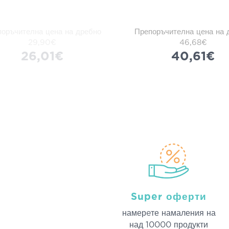
оръчителна цена на дребно
Препоръчителна цена на 
29,90€
46,68€
26,01€
40,61€
Super оферти
намерeте намаления на
над 10000 продукти