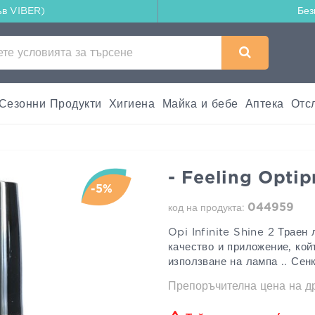
ъв VIBER)
Без
Сезонни Продукти
Хигиена
Майка и бебе
Аптека
Отс
- Feeling Optip
-5%
044959
код на продукта:
Opi Infinite Shine 2 Траен
качество и приложение, кой
използване на лампа .. Сен
Препоръчителна цена на 