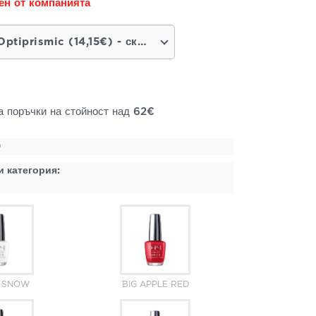
ен от компанията
Feeling Optiprismic (14,15€) - скоро наличен продукт
а поръчки на стойност над 62€
9
и категория:
E SNOW
BIG APPLE RED