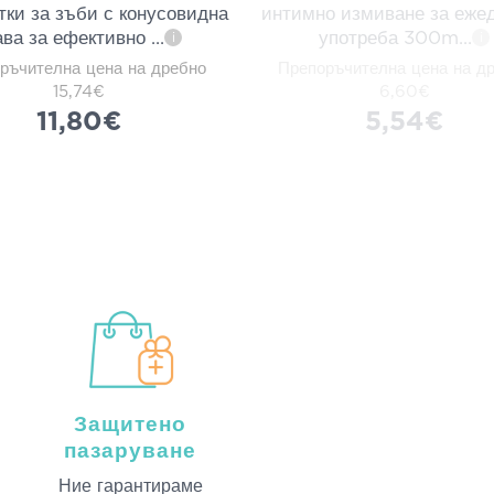
тки за зъби с конусовидна
интимно измиване за еже
ава за ефективно
...
употреба 300m
...
i
i
ръчителна цена на дребно
Препоръчителна цена на д
15,74€
6,60€
11,80€
5,54€
Защитено
пазаруване
Ние гарантираме