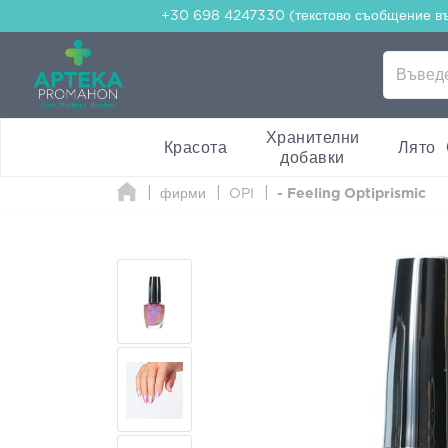
+30 698 4247330 (текстово съобщение в
Хранителни
Красота
Лято
добавки
фирми
OPI
- Feeling Optiprismic