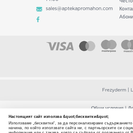
Често
sales@aptekapromahon.com
Конта
Абони
|
Frezyderm
L
Общи условия
|
Де
Настоящият сайт използва &quot;бисквитки&quot;
Aptekapromahon.com ви информира, че хранителни
Използваме „бисквитки“, за да персонализираме съдържаниет
заболявания. Консултирайте се с Вашия лекар, 
начина, по който използвате сайта ни, с партньорските си соц
хранителна добавка. Непрекъснато се стремим да ви
информация или с такава, която са събрали от ползването от 