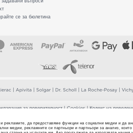
 задавани въпроси
кт
райте се за бюлетина
|
|
|
|
|
ierac
Apivita
Solgar
Dr. Scholl
La Roche-Posay
Vich
кларация за поверителност
|
Cookies
|
Кодекс на поведен
те добавки не заместват балансираната диета и не са предназначени 
о и рекламите, да предоставяме функции на социални медии и да 
ако сте бременна, кърмите, приемате лекарства или имате някакви здра
иални медии, рекламните си партньори и партньори за анализ, коит
 предоставяме точна и валидна информация. Ако имате някакви въпроси 
Ваша страна на услугите им. Ако продължите да използвате нашия у