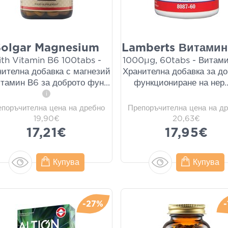
Solgar Magnesium
Lamberts Витамин
ith Vitamin Β6 100tabs -
1000μg, 60tabs - Витами
нителна добавка с магнезий
Хранителна добавка за д
итамин В6 за доброто фун
...
функциониране на нер
.
i
епоръчителна цена на дребно
Препоръчителна цена на д
19,90€
20,63€
17,21€
17,95€
Купува
Купува
-27%