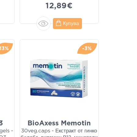
12,89€
Купува
-13%
-3%
3
BioAxess Memotin
gels -
30veg.caps - Екстракт от гинко