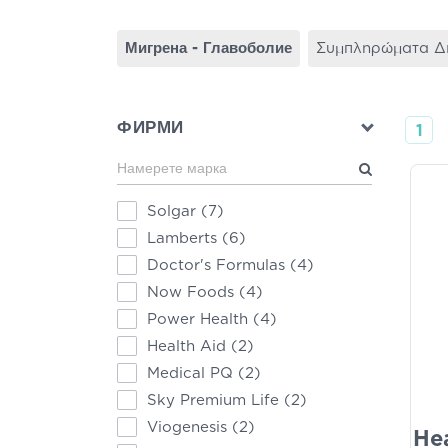
Мигрена - Главоболие
Συμπληρώματα Δ
ФИРМИ
1
Solgar
(7)
Lamberts
(6)
Doctor's Formulas
(4)
Now Foods
(4)
Power Health
(4)
Health Aid
(2)
Medical PQ
(2)
Sky Premium Life
(2)
Viogenesis
(2)
He