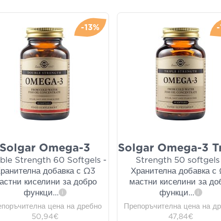
-13%
Solgar Omega-3
Solgar Omega-3 Tr
ble Strength 60 Softgels -
Strength 50 softgels
ранителна добавка с Ω3
Хранителна добавка с
астни киселини за добро
мастни киселини за до
функци
...
функци
...
i
i
епоръчителна цена на дребно
Препоръчителна цена на д
50,94€
47,84€