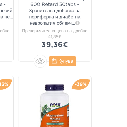
s -
600 Retard 30tabs -
гнезий
Хранителна добавка за
а не
...
периферна и диабетна
невропатия облекч
...
i
ребно
Препоръчителна цена на дребно
41,85€
39,36€
Купува
-13%
-39%