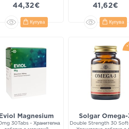
44,32€
41,62€
Купува
Купува
Eviol Magnesium
Solgar Omega-
0mg 30Tabs - Хранителна
Double Strength 30 Soft