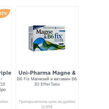
-13%
iple
Uni-Pharma Magne &
 -
B6 Fix Магнезий и витамин Β6
 Ω3
30 Effer.Tabs
бро
ребно
Препоръчителна цена на дребно
12,89€