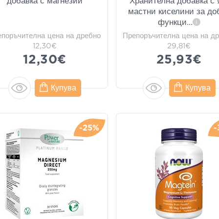
добавка с магнезий
Хранителна добавка с
мастни киселини за до
функци
...
i
епоръчителна цена на дребно
Препоръчителна цена на д
12,30€
29,81€
12,30€
25,93€
Купува
Купува
-25%
-