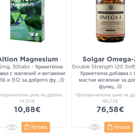
Altion Magnesium
Solgar Omega-
5mg, 30tabs - Хранителна
Double Strength 120 Soft
авка с магнезий и витамини
Хранителна добавка с
 B6 и B12 за доброто фу
...
мастни киселини за до
i
функц
...
i
епоръчителна цена на дребно
Препоръчителна цена на д
14,90€
88,02€
10,88€
76,58€
Купува
Купува