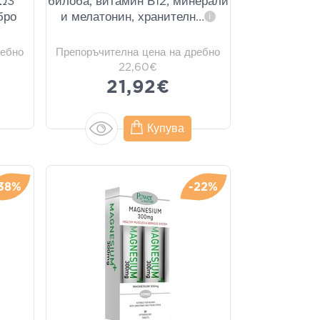
 Ω3
билоба, витамин В12, минерали
бро
и мелатонин, хранителн
...
i
ребно
Препоръчителна цена на дребно
22,60€
21,92€
Купува
38%
-22%