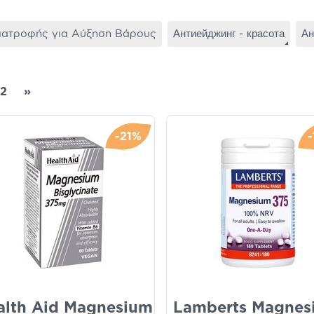
ιατροφής για Αύξηση Βάρους
Антиейджинг - красота
Ан
2
»
-21%
alth Aid Magnesium
Lamberts Magnes