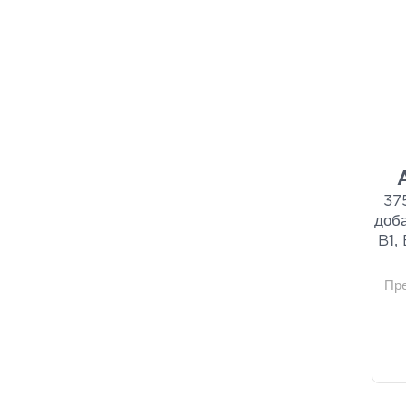
37
доб
B1,
Пр