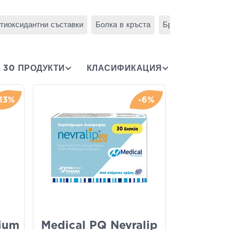
тиоксидантни съставки
Болка в кръста
Бременност - Кър
30 ПРОДУКТИ
КЛАСИФИКАЦИЯ
-13%
-6%
ium
Medical PQ Nevralip