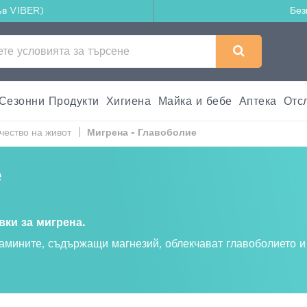
ъв VIBER)
Без
Сезонни Продукти
Хигиена
Майка и бебе
Аптека
Отс
ачество на живот
Мигрена - Главоболие
е
ки за мигрена.
тамините, съдържащи магнезий, облекчават главоболието и