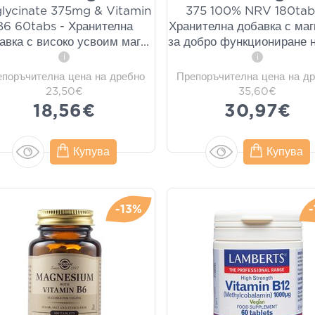
glycinate 375mg & Vitamin
375 100% NRV 180tab
B6 60tabs - Хранителна
Хранителна добавка с ма
авка с високо усвоим маг
...
за добро функциониране н
i
i
епоръчителна цена на дребно
Препоръчителна цена на д
23,50€
35,60€
18,56€
30,97€
Купува
Купува
-13%