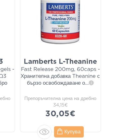
3
Lamberts L-Theanine
gels -
Fast Release 200mg, 60caps -
 Ω3
Хранителна добавка Theanine с
бро
бързо освобождаване о
...
i
ребно
Препоръчителна цена на дребно
34,15€
30,05€
Купува