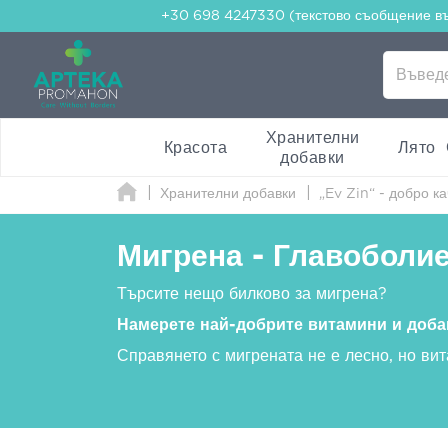
+30 698 4247330 (текстово съобщение в
Хранителни
Красота
Лято
добавки
Хранителни добавки
„Ev Zin“ - добро к
Мигрена - Главоболи
Търсите нещо билково за мигрена?
Намерете най-добрите витамини и добав
Справянето с мигрената не е лесно, но ви