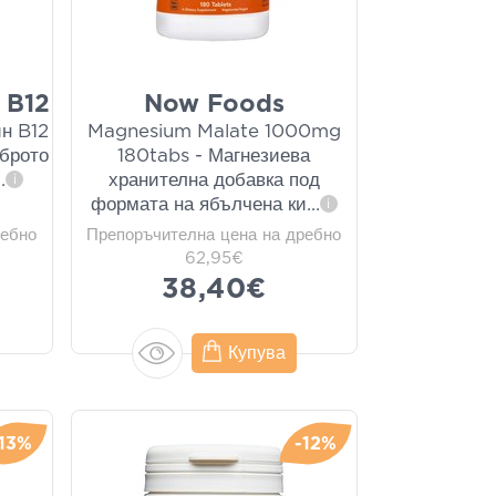
 B12
Now Foods
н B12
Magnesium Malate 1000mg
оброто
180tabs - Магнезиева
..
хранителна добавка под
i
формата на ябълчена ки
...
i
ребно
Препоръчителна цена на дребно
62,95€
38,40€
Купува
-13%
-12%