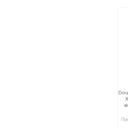
Dou
Х
м
Пр