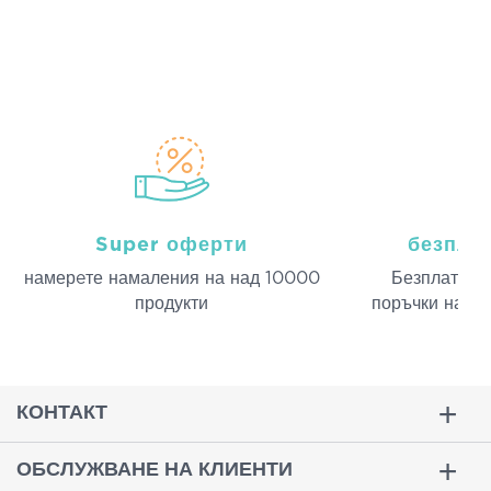
Super оферти
безпла
намерeте намаления на над 10000
Безплатна д
продукти
поръчки над 
КОНТАКТ
ОБСЛУЖВАНЕ НА КЛИЕНТИ