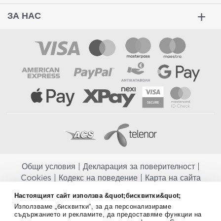
ЗА НАС
Общи условия
|
Декларация за поверителност
|
Cookies
|
Кодекс на поведение
|
Карта на сайта
Настоящият сайт използва &quot;бисквитки&quot;
Aptekapromahon.com ви информира, че хранителните добавки не
заместват балансираната диета и не са предназначени за
Използваме „бисквитки“, за да персонализираме
профилактика, лечение или лечение на човешки заболявания.
съдържанието и рекламите, да предоставяме функции на