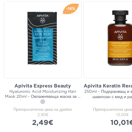
-14%
Apivita Express Beauty
Apivita Keratin Re
Hyaluronic Acid Moisturizing Hair
250ml - Подхранващ и 
Mask 20ml - Овлажняваща маска за
...
шампоан с мед и ра
i
Препоръчителна цена на дребно
Препоръчителна цена
2,90€
13,00€
2,49€
10,01