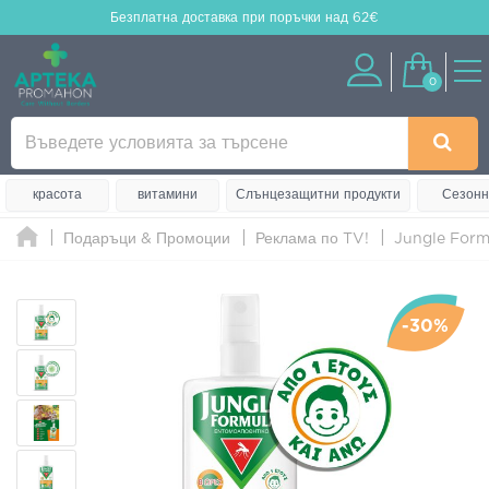
Безплатна доставка
при поръчки над 62€
0
красота
витамини
Слънцезащитни продукти
Сезонн
Подаръци & Промоции
Реклама по TV!
Jungle Form
-30%