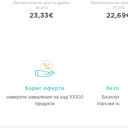
Препоръчителна цена на дребно
Препоръчителна цена
36,45€
37,20€
23,33€
22,69
Super оферти
безпла
намерeте намаления на над 10000
Безплатна д
продукти
поръчки над 