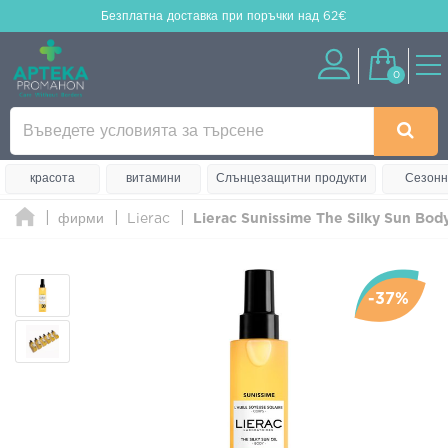
Безплатна доставка
при поръчки над 62€
0
красота
витамини
Слънцезащитни продукти
Сезонн
фирми
Lierac
Lierac Sunissime The Silky Sun Body
-37%