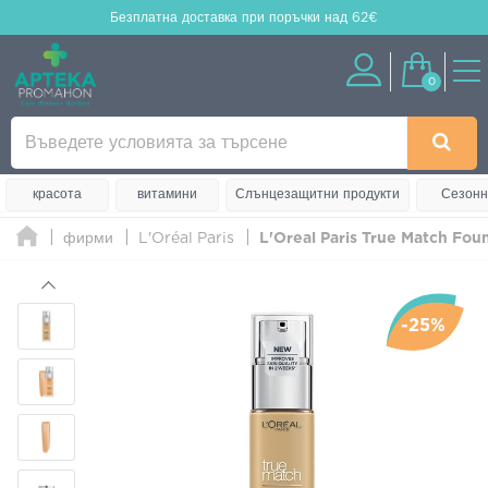
Безплатна доставка
при поръчки над 62€
0
красота
витамини
Слънцезащитни продукти
Сезонн
фирми
L'Oréal Paris
L'Oreal Paris True Match Fou
-25%