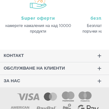
Super оферти
безпла
намерeте намаления на над 10000
Безплатна д
продукти
поръчки над 
КОНТАКТ
ОБСЛУЖВАНЕ НА КЛИЕНТИ
ЗА НАС