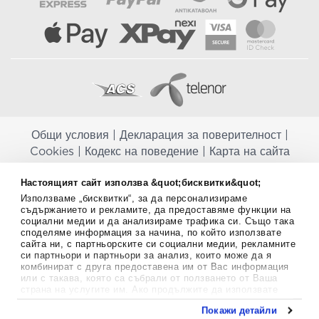
Общи условия
|
Декларация за поверителност
|
Cookies
|
Кодекс на поведение
|
Карта на сайта
Aptekapromahon.com ви информира, че хранителните добавки не
Настоящият сайт използва &quot;бисквитки&quot;
заместват балансираната диета и не са предназначени за
Използваме „бисквитки“, за да персонализираме
профилактика, лечение или лечение на човешки заболявания.
съдържанието и рекламите, да предоставяме функции на
Консултирайте се с Вашия лекар, ако сте бременна, кърмите,
социални медии и да анализираме трафика си. Също така
приемате лекарства или имате някакви здравословни проблеми,
споделяме информация за начина, по който използвате
преди да използвате някаква хранителна добавка. Непрекъснато се
сайта ни, с партньорските си социални медии, рекламните
стремим да ви предоставяме точна и валидна информация. Ако
си партньори и партньори за анализ, които може да я
комбинират с друга предоставена им от Вас информация
имате някакви въпроси или коментари относно тях, моля свържете
или с такава, която са събрали от ползването от Ваша
се с нас.
страна на услугите им. Ако продължите да използвате
нашия уебсайт, вие се съгласявате с използването на
Copyright
©
2012-2026 - All rights Reserved.
Покажи детайли
бисквитки.