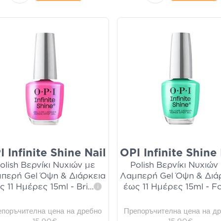
I Infinite Shine Nail
OPI Infinite Shine 
olish Βερνίκι Νυχιών με
Polish Βερνίκι Νυχιών
περή Gel Όψη & Διάρκεια
Λαμπερή Gel Όψη & Διά
ς 11 Ημέρες 15ml - Bri
...
έως 11 Ημέρες 15ml - Fo
i
епоръчителна цена на дребно
Препоръчителна цена на д