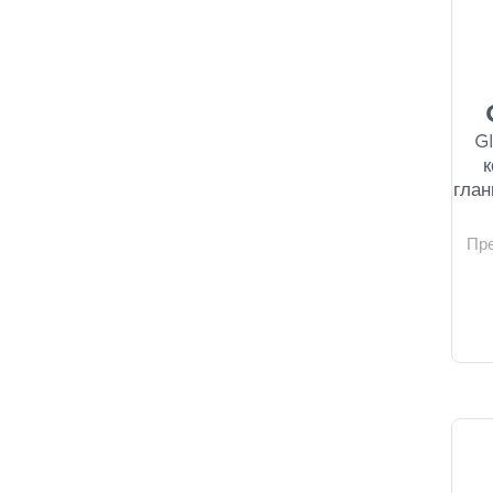
G
к
глан
Пр