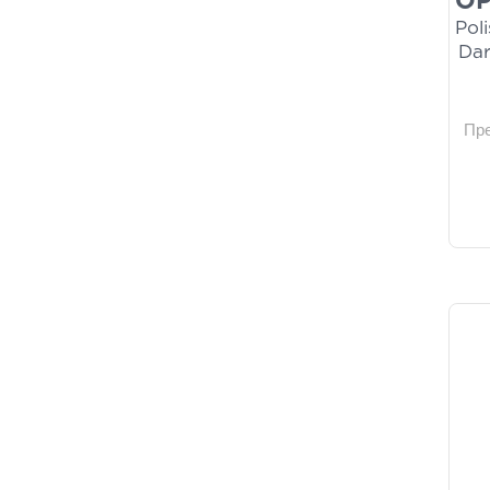
OP
Poli
Dar
Пр