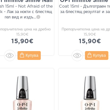
I Infinite Shine Nail
OPI Infinite Shine
sh 15ml - Not Afraid of the
Coat 15ml - Дълготраен т
k - Лак за нокти с блестящ
за блестящ резултат и з
гел вид и издъ
...
i
епоръчителна цена на дребно
Препоръчителна цена на д
15,90€
15,90€
15,90€
15,90€
Купува
Купува