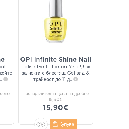
ne
OPI Infinite Shine Nail
int
Polish 15ml - Limon-Yello!,Лак
 който
за нокти с блестящ Gel вид &
н
...
трайност до 11 д
...
i
i
ребно
Препоръчителна цена на дребно
15,90€
15,90€
Купува