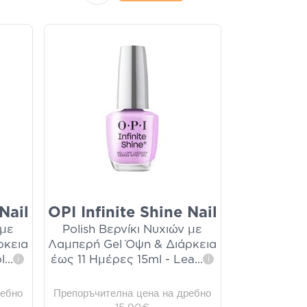
Nail
OPI Infinite Shine Nail
 με
Polish Βερνίκι Νυχιών με
ρκεια
Λαμπερή Gel Όψη & Διάρκεια
l
...
έως 11 Ημέρες 15ml - Lea
...
i
i
ребно
Препоръчителна цена на дребно