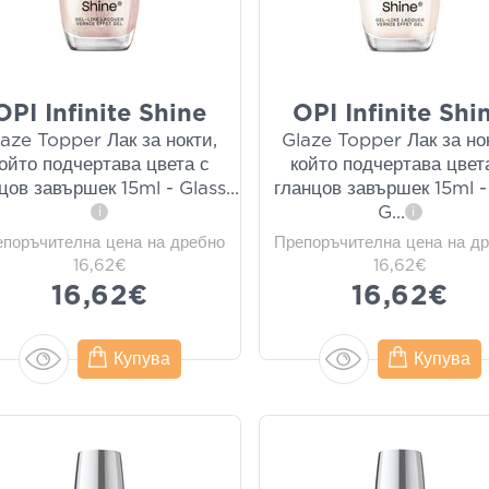
OPI Infinite Shine
OPI Infinite Shi
laze Topper Лак за нокти,
Glaze Topper Лак за но
ойто подчертава цвета с
който подчертава цвет
цов завършек 15ml - Glass
...
гланцов завършек 15ml -
G
...
i
i
епоръчителна цена на дребно
Препоръчителна цена на д
16,62€
16,62€
16,62€
16,62€
Купува
Купува