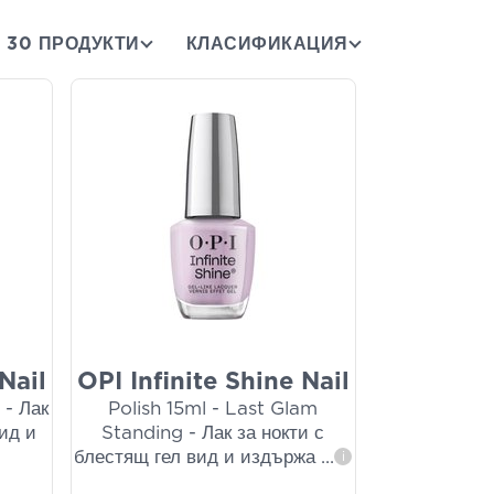
30 ПРОДУКТИ
КЛАСИФИКАЦИЯ
Nail
OPI Infinite Shine Nail
 - Лак
Polish 15ml - Last Glam
вид и
Standing - Лак за нокти с
блестящ гел вид и издържа
...
i