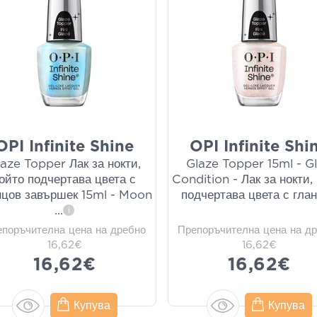
OPI Infinite Shine
OPI Infinite Shi
laze Topper Лак за нокти,
Glaze Topper 15ml - Gl
ойто подчертава цвета с
Condition - Лак за нокти,
нцов завършек 15ml - Moon
подчертава цвета с гла
...
i
епоръчителна цена на дребно
Препоръчителна цена на д
16,62€
16,62€
16,62€
16,62€
Купува
Купува