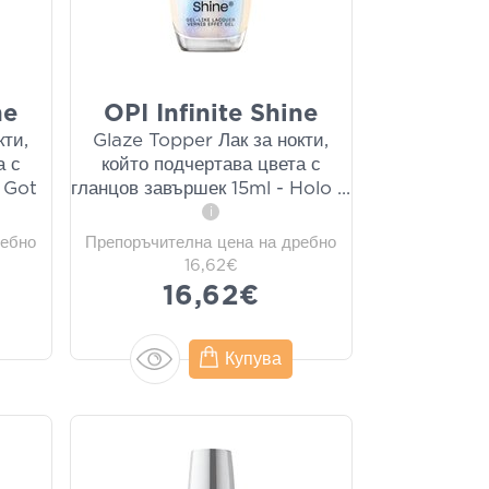
ne
OPI Infinite Shine
кти,
Glaze Topper Лак за нокти,
а с
който подчертава цвета с
 Got
гланцов завършек 15ml - Holo
...
i
ребно
Препоръчителна цена на дребно
16,62€
16,62€
Купува