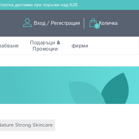
платна доставка
при поръчки над 62€
Вход / Регистрация
Количка
0
Подаръци &
лабване
фирми
Промоции
Nature Strong Skincare