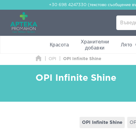
+30 698 4247330 (текстово съобщение в
Хранителни
Красота
Лято
добавки
OPI
OPI Infinite Shine
OPI Infinite Shine
OPI Infinite Shine
OP