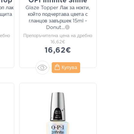
 Top
OPI Infinite Shine
оп лак
Glaze Topper Лак за нокти,
ащита
който подчертава цвета с
гланцов завършек 15ml -
Donut
...
i
ребно
Препоръчителна цена на дребно
16,62€
16,62€
Купува