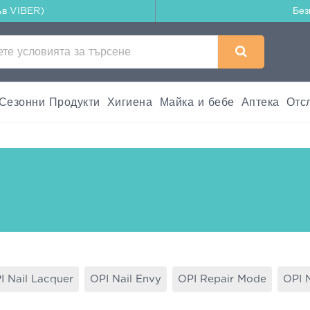
ъв VIBER)
Без
Сезонни Продукти
Хигиена
Майка и бебе
Аптека
Отс
I Nail Lacquer
OPI Nail Envy
OPI Repair Mode
OPI 