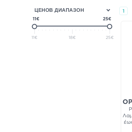
ЦЕНОВ ДИАПАЗОН
1
11€
25€
11€
18€
25€
OP
P
Λαμ
έως