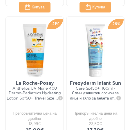
Купува
Купува
-21%
-26%
La Roche-Posay
Frezyderm Infant Sun
Anthelios UV Mune 400
Care Spf50+, 100ml -
Dermo-Pediatrics Hydrating
Слънцезащитен лосион за
Lotion Spf50+ Travel Size
...
i
лице и тяло за бебета от
...
i
Препоръчителна цена на
Препоръчителна цена на
дребно
дребно
18,99€
23,50€