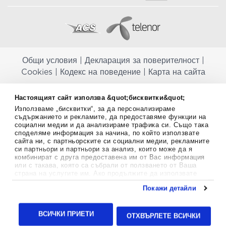
Общи условия
|
Декларация за поверителност
|
Cookies
|
Кодекс на поведение
|
Карта на сайта
Aptekapromahon.com ви информира, че хранителните добавки не
Настоящият сайт използва &quot;бисквитки&quot;
заместват балансираната диета и не са предназначени за
Използваме „бисквитки“, за да персонализираме
профилактика, лечение или лечение на човешки заболявания.
съдържанието и рекламите, да предоставяме функции на
Консултирайте се с Вашия лекар, ако сте бременна, кърмите,
социални медии и да анализираме трафика си. Също така
приемате лекарства или имате някакви здравословни проблеми,
споделяме информация за начина, по който използвате
преди да използвате някаква хранителна добавка. Непрекъснато се
сайта ни, с партньорските си социални медии, рекламните
стремим да ви предоставяме точна и валидна информация. Ако
си партньори и партньори за анализ, които може да я
имате някакви въпроси или коментари относно тях, моля свържете
комбинират с друга предоставена им от Вас информация
се с нас.
или с такава, която са събрали от ползването от Ваша
страна на услугите им. Ако продължите да използвате
Copyright
©
2012-2026 - All rights Reserved.
нашия уебсайт, вие се съгласявате с използването на
Покажи детайли
бисквитки.
Aptekapromahon.com eBusinessTeam • Website by
Повече информация за бисквитките можете да намерите
24lc.gr
тук
.
ВСИЧКИ ПРИЕТИ
ОТХВЪРЛЕТЕ ВСИЧКИ