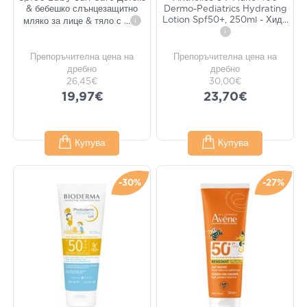
& бебешко слънцезащитно
Dermo-Pediatrics Hydrating
Lotion Spf50+, 250ml - Хид
...
мляко за лице & тяло с
...
i
i
Препоръчителна цена на
Препоръчителна цена на
дребно
дребно
26,45€
30,00€
19,97€
23,70€
Купува
Купува
-30%
-27%