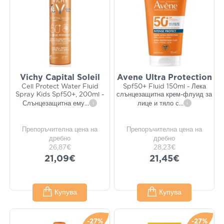
Vichy Capital Soleil
Avene Ultra Protection
Cell Protect Water Fluid
Spf50+ Fluid 150ml - Лека
Spray Kids Spf50+, 200ml -
слънцезащитна крем-флуид за
Слънцезащитна ему
...
i
лице и тяло с
...
i
Препоръчителна цена на
Препоръчителна цена на
дребно
дребно
26,87€
28,23€
21,09€
21,45€
Купува
Купува
-27%
-27%