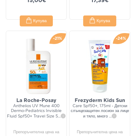
15,00€
17,39€
Купува
Купува
-21%
-24%
La Roche-Posay
Frezyderm Kids Sun
Anthelios UV Mune 400
Care Spf50+, 175ml - Детски
Dermo-Pediatrics Invisible
слънцезащитен лосион за лице
Fluid Spf50+ Travel Size 5
...
i
и тяло, много
...
i
Препоръчителна цена на
Препоръчителна цена на