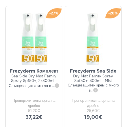
-27%
-26%
Frezyderm Комплект
Frezyderm Sea Side
Sea Side Dry Mist Family
Dry Mist Family Spray
Spray Spf50+, 2x300ml -
Spf50+, 300ml - Mist
Слънцезащитен крем с много
Слънцезащитна мъгла с
...
i
в
...
i
Препоръчителна цена на
Препоръчителна цена на
дребно
дребно
51,20€
25,60€
37,22€
19,00€