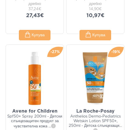
дребно
дребно
37,24€
14,90€
27,43€
10,97€
Купува
Купува
-27%
-19%
Avene for Children
La Roche-Posay
Spf50+ Spray 200ml - Детски
Anthelios Dermo-Pediatrics
слънцезащитен продукт за
Wetskin Lotion SPF50+,
250ml - Детска слънцезащи
...
чувствителна кожа
...
i