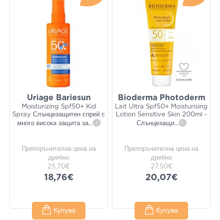
Uriage Bariesun
Bioderma Photoderm
Moisturizing Spf50+ Kid
Lait Ultra Spf50+ Moisturising
Spray Слънцезащитен спрей с
Lotion Sensitive Skin 200ml -
много висока защита за
...
i
Слънцезащи
...
i
Препоръчителна цена на
Препоръчителна цена на
дребно
дребно
25,70€
27,50€
18,76€
20,07€
Купува
Купува