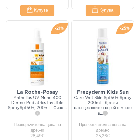
Купува
Купува
-21%
-25%
La Roche-Posay
Frezyderm Kids Sun
Anthelios UV Mune 400
Care Wet Skin Spf50+ Spray
Dermo-Pediatrics Invisible
200ml - Детски
SpraySpf50+, 200ml - Фино
...
слънцезащитен спрей с много
i
в
...
i
Препоръчителна цена на
Препоръчителна цена на
дребно
дребно
28,49€
25,26€