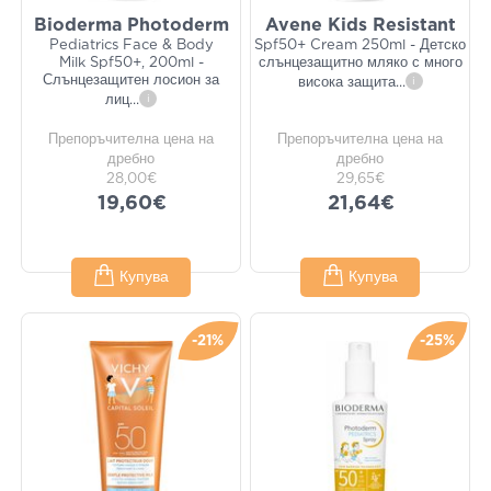
Bioderma Photoderm
Avene Kids Resistant
Pediatrics Face & Body
Spf50+ Cream 250ml - Детско
Milk Spf50+, 200ml -
слънцезащитно мляко с много
Слънцезащитен лосион за
висока защита
...
i
лиц
...
i
Препоръчителна цена на
Препоръчителна цена на
дребно
дребно
28,00€
29,65€
19,60€
21,64€
Купува
Купува
-21%
-25%