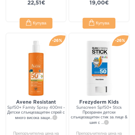
22,51€
19,00€
Купува
Купува
-26%
-26%
Avene Resistant
Frezyderm Kids
Spf50+ Family Spray 400ml -
Sunscreen Spf50+ Stick
Детски слънцезащитен спрей с
Прозрачен детски
слънцезащитен стик за лице &
много висока защи
...
i
шия с
...
i
Препоръчителна цена на
Препоръчителна цена на