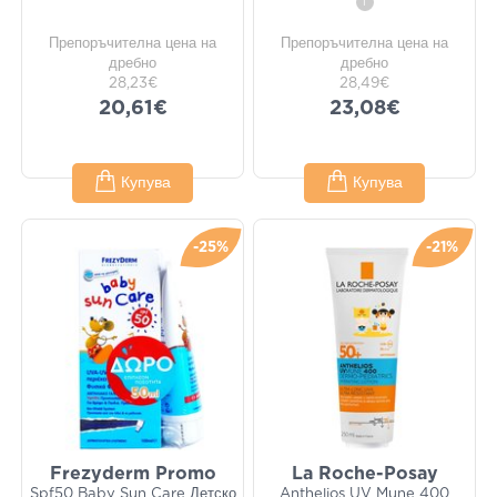
i
Препоръчителна цена на
Препоръчителна цена на
дребно
дребно
28,23€
28,49€
20,61€
23,08€
Купува
Купува
-25%
-21%
Frezyderm Promo
La Roche-Posay
Spf50 Baby Sun Care Детско
Anthelios UV Mune 400