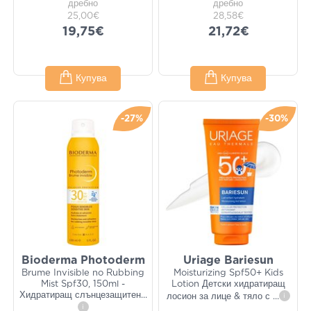
дребно
дребно
25,00€
28,58€
19,75€
21,72€
Купува
Купува
-27%
-30%
Bioderma Photoderm
Uriage Bariesun
Brume Invisible no Rubbing
Moisturizing Spf50+ Kids
Mist Spf30, 150ml -
Lotion Детски хидратиращ
Хидратиращ слънцезащитен
...
лосион за лице & тяло с
...
i
i