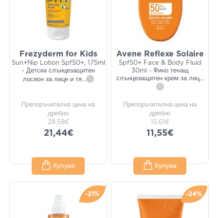
Frezyderm for Kids
Avene Reflexe Solaire
Sun+Nip Lotion Spf50+, 175ml
Spf50+ Face & Body Fluid
- Детски слънцезащитен
30ml - Фино течащ
слънцезащитен крем за лиц
...
лосион за лице и тя
...
i
i
Препоръчителна цена на
Препоръчителна цена на
дребно
дребно
28,58€
15,61€
21,44€
11,55€
Купува
Купува
-21%
-24%