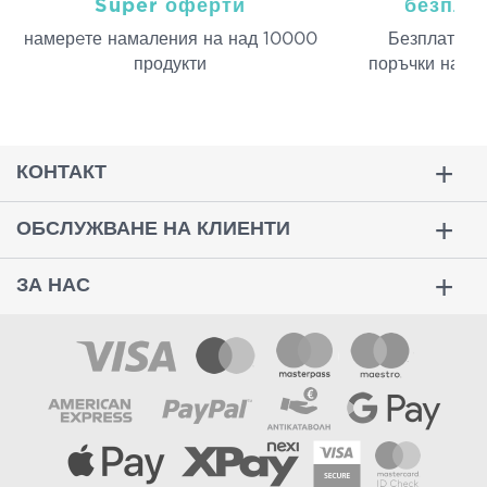
Super оферти
безпла
намерeте намаления на над 10000
Безплатна д
продукти
поръчки над 
КОНТАКТ
ОБСЛУЖВАНЕ НА КЛИЕНТИ
ЗА НАС