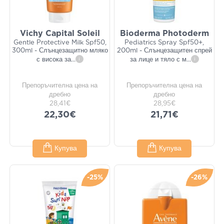
Vichy Capital Soleil
Bioderma Photoderm
Gentle Protective Milk Spf50,
Pediatrics Spray Spf50+,
300ml - Слънцезащитно мляко
200ml - Слънцезащитен спрей
с висока за
...
i
за лице и тяло с м
...
i
Препоръчителна цена на
Препоръчителна цена на
дребно
дребно
28,41€
28,95€
22,30€
21,71€
Купува
Купува
-25%
-26%