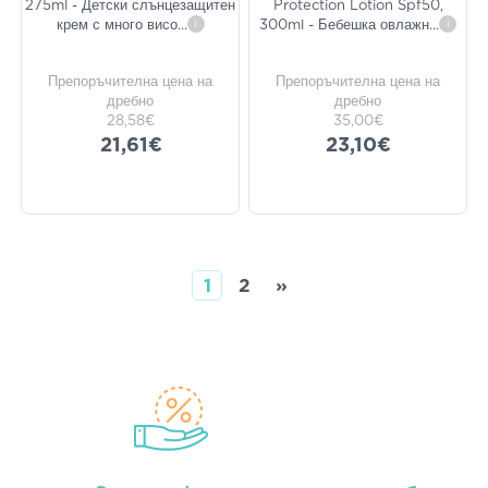
275ml - Детски слънцезащитен
Protection Lotion Spf50,
крем с много висо
...
i
300ml - Бебешка овлажн
...
i
Препоръчителна цена на
Препоръчителна цена на
дребно
дребно
28,58€
35,00€
21,61€
23,10€
1
2
»