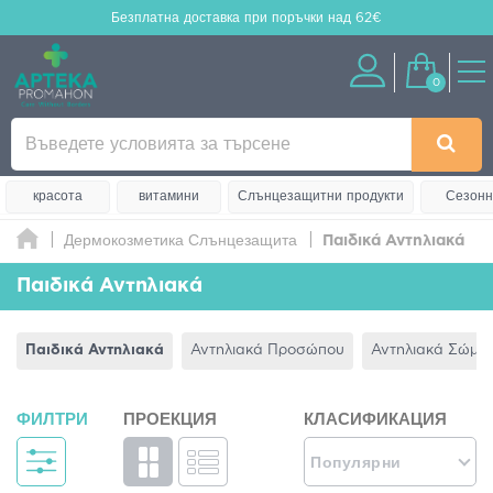
Безплатна доставка
при поръчки над 62€
0
красота
витамини
Слънцезащитни продукти
Сезонн
Дермокозметика Слънцезащита
Παιδικά Αντηλιακά
Παιδικά Αντηλιακά
Παιδικά Αντηλιακά
Αντηλιακά Προσώπου
Αντηλιακά Σώμα
ФИЛТРИ
ПРОЕКЦИЯ
КЛАСИФИКАЦИЯ
Популярни