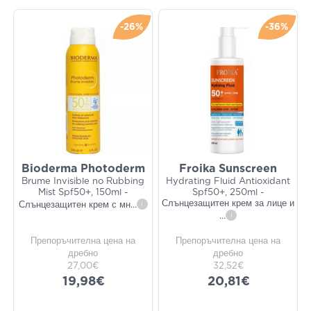
-26%
-36%
Bioderma Photoderm
Froika Sunscreen
Brume Invisible no Rubbing
Hydrating Fluid Antioxidant
Mist Spf50+, 150ml -
Spf50+, 250ml -
Слънцезащитен крем за лице и
Слънцезащитен крем с мн
...
i
...
i
Препоръчителна цена на
Препоръчителна цена на
дребно
дребно
27,00€
32,52€
19,98€
20,81€