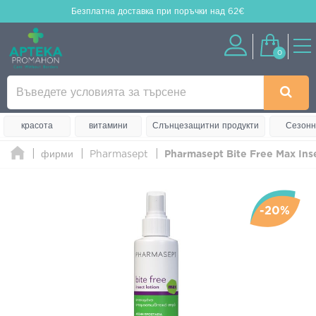
Безплатна доставка
при поръчки над 62€
0
красота
витамини
Слънцезащитни продукти
Сезонн
фирми
Pharmasept
Pharmasept Bite Free Max Ins
-20%