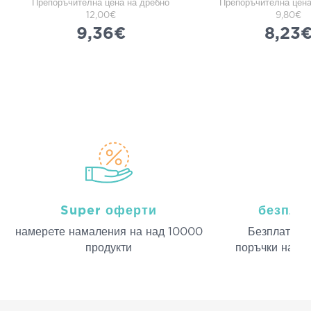
Препоръчителна цена на дребно
Препоръчителна цена
12,00€
9,80€
9,36€
8,23
Super оферти
безпла
намерeте намаления на над 10000
Безплатна д
продукти
поръчки над 