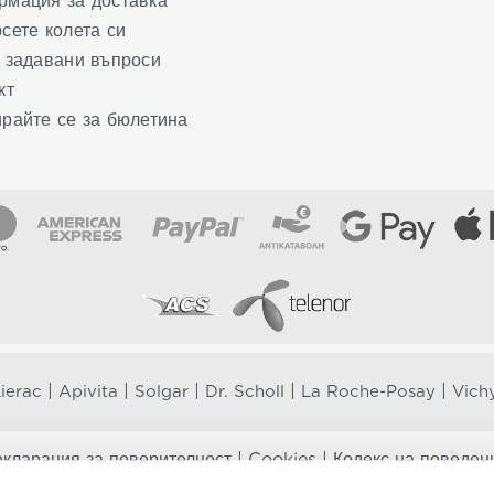
мация за доставка
сете колета си
 задавани въпроси
кт
райте се за бюлетина
|
|
|
|
|
ierac
Apivita
Solgar
Dr. Scholl
La Roche-Posay
Vich
кларация за поверителност
|
Cookies
|
Кодекс на поведен