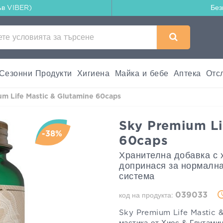
ъв VIBER)
Без
Сезонни Продукти
Хигиена
Майка и бебе
Аптека
Отс
um Life Mastic & Glutamine 60caps
Sky Premium Li
-38%
60caps
Хранителна добавка с х
допринася за нормална
система
039033
код на продукта:
Sky Premium Life Mastic 