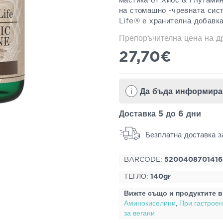
мастика от Хиос & Глутами
на стомашно -чревната си
Life® е хранителна добавка
Препоръчителна цена на 
27,70€
i
Доставка 5 до 6 дни
Безплатна доставка з
BARCODE:
5200408701416
ТЕГЛО:
140gr
Вижте също и продуктите в
Аминокиселини
,
При гастрое
за вегани