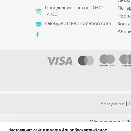
Инфор
Понеделник - петък: 10:00 -
Потър
14:00
Често
sales@aptekapromahon.com
Конта
Абони
|
Frezyderm
L
Общи условия
|
Де
Настоящият сайт използва &quot;бисквитки&quot;