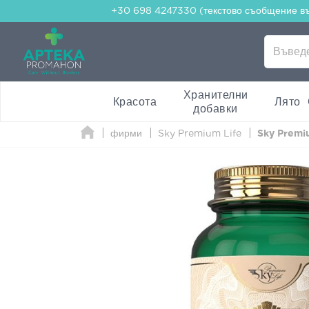
+30 698 4247330 (текстово съобщение в
Хранителни
Красота
Лято
добавки
фирми
Sky Premium Life
Sky Premi