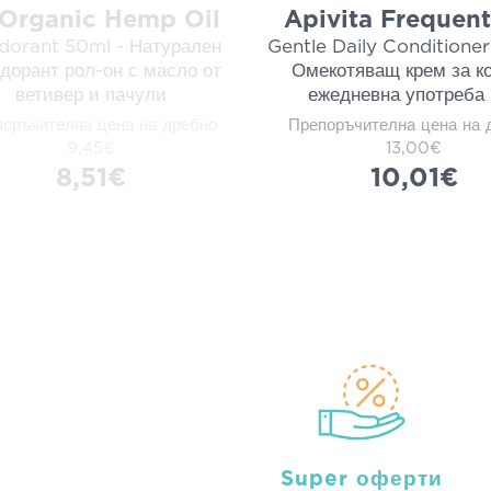
 Organic Hemp Oil
Apivita Frequen
dorant 50ml - Натурален
Gentle Daily Conditioner
дорант рол-он с масло от
Омекотяващ крем за ко
ветивер и пачули
ежедневна употреба
оръчителна цена на дребно
Препоръчителна цена на 
9,45€
13,00€
8,51€
10,01€
Super оферти