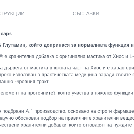
СТРУКЦИИ
СЪСТАВКИ
0caps
& Глутамин, който допринася за нормалната функция 
 е хранителна добавка с оригинална мастика от Хиос и L-
а дървета от мастика в южната част на Хиос и е характер
роко използван в практическата медицина заради своите 
машно -чревния тракт.
елемент на протеините), която участва в няколко функции
 подбрани A.΄ производство, основано на строги фармац
 научно обоснован подбор на правилните хранителни вещес
ествени хранителни добавки, които отговарят на нуждите