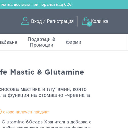
платна доставка
при поръчки над 62€
Вход / Регистрация
Количка
0
Подаръци &
лабване
фирми
Промоции
fe Mastic & Glutamine
иосова мастика и глутамин, която
та функция на стомашно -чревната
скоро наличен продукт
& Glutamine 60caps Хранителна добавка с