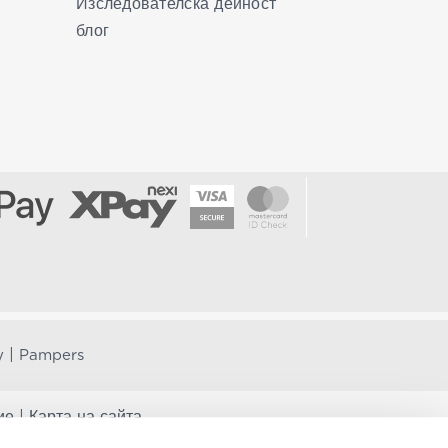
Изследователска дейност
блог
|
y
Pampers
ие
|
Карта на сайта