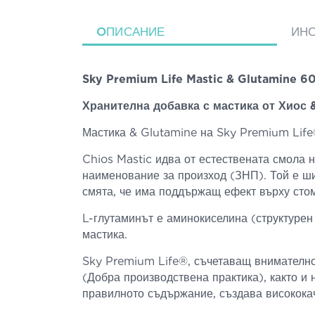
ΟПИСАНИЕ
ИН
Sky Premium Life Mastic & Glutamine 6
Хранителна добавка с мастика от Хиос 
Мастика & Glutamine на Sky Premium Life®
Chios Mastic идва от естествената смола н
наименование за произход (ЗНП). Той е ши
смята, че има поддържащ ефект върху сто
L-глутаминът е аминокиселина (структурен 
мастика.
Sky Premium Life®, съчетаващ внимателно
(Добра производствена практика), както и
правилното съдържание, създава висококач