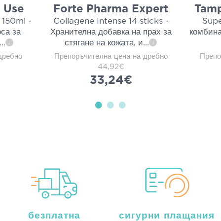
t Use
Forte Pharma Expert
Tamp
 150ml -
Collagene Intense 14 sticks -
Supe
са за
Хранителна добавка на прах за
комбина
...
стягане на кожата, и
...
i
i
дребно
Препоръчителна цена на дребно
Препо
44,92€
33,24€
безплатна
сигурни плащания