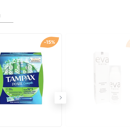
я
-15%