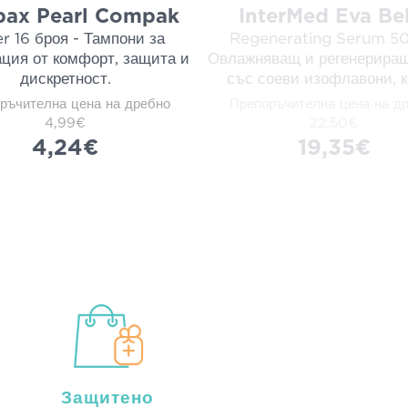
ax Pearl Compak
InterMed Eva Bel
r 16 броя - Тампони за
Regenerating Serum 50
ция от комфорт, защита и
Овлажняващ и регенерира
дискретност.
със соеви изофлавони, к
ръчителна цена на дребно
Препоръчителна цена на д
4,99€
22,50€
4,24€
19,35€
Защитено