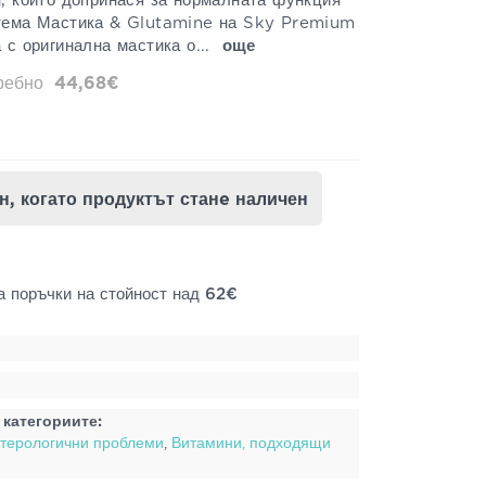
н, който допринася за нормалната функция
стема Мастика & Glutamine на Sky Premium
 с оригинална мастика о...
още
дребно
44,68€
Да бъда информиран, когато продуктът станe наличен
а поръчки на стойност над 62€
 категориите:
нтерологични проблеми
,
Витамини, подходящи