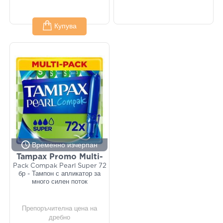
Купува
Временно изчерпан
Tampax Promo Multi-
Pack Compak Pearl Super 72
бр - Тампон с апликатор за
много силен поток
Препоръчителна цена на
дребно