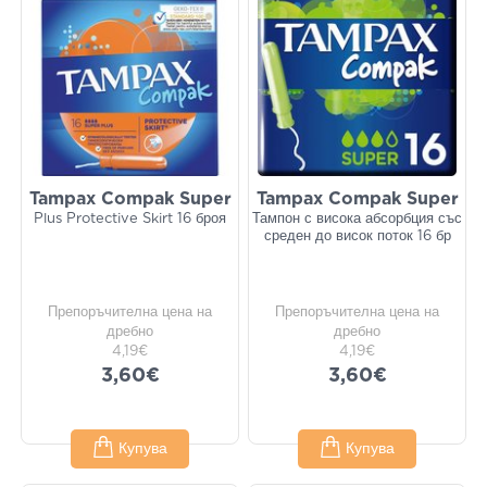
Tampax Compak Super
Tampax Compak Super
Plus Protective Skirt 16 броя
Тампон с висока абсорбция със
среден до висок поток 16 бр
Препоръчителна цена на
Препоръчителна цена на
дребно
дребно
4,19€
4,19€
3,60€
3,60€
Купува
Купува