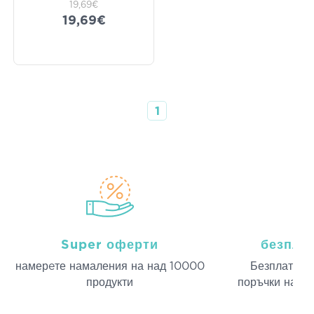
19,69€
19,69€
1
Super оферти
безпла
намерeте намаления на над 10000
Безплатна д
продукти
поръчки над 