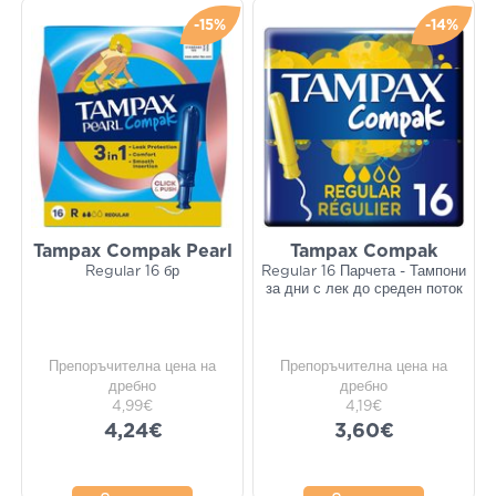
-15%
-14%
Tampax Compak Pearl
Tampax Compak
Regular 16 бр
Regular 16 Парчета - Тампони
за дни с лек до среден поток
Препоръчителна цена на
Препоръчителна цена на
дребно
дребно
4,99€
4,19€
4,24€
3,60€