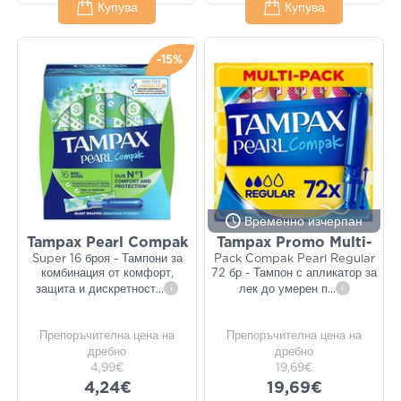
Купува
Купува
-15%
Временно изчерпан
Tampax Pearl Compak
Tampax Promo Multi-
Super 16 броя - Тампони за
Pack Compak Pearl Regular
комбинация от комфорт,
72 бр - Тампон с апликатор за
защита и дискретност
...
i
лек до умерен п
...
i
Препоръчителна цена на
Препоръчителна цена на
дребно
дребно
4,99€
19,69€
4,24€
19,69€