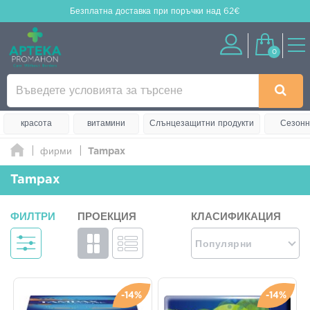
Безплатна доставка
при поръчки над 62€
0
красота
витамини
Слънцезащитни продукти
Сезонн
фирми
Tampax
Tampax
ФИЛТРИ
ПРОЕКЦИЯ
КЛАСИФИКАЦИЯ
Популярни
-14%
-14%