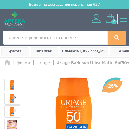
Безплатна доставка
при поръчки над 62€
0
красота
витамини
Слънцезащитни продукти
Сезонн
фирми
Uriage
Uriage Bariesun Ultra-Matte Spf50
-26%