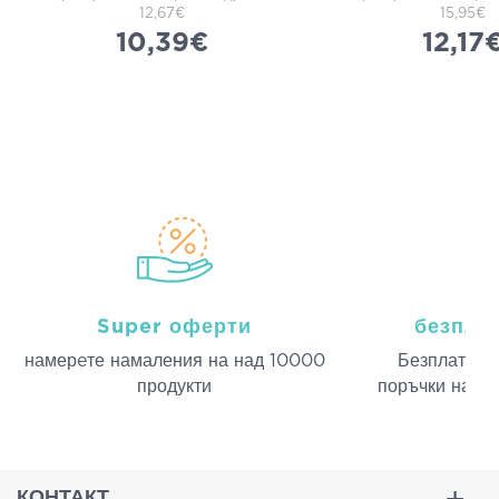
12,67€
15,95€
10,39€
12,17
Super оферти
безпла
намерeте намаления на над 10000
Безплатна д
продукти
поръчки над 
КОНТАКТ