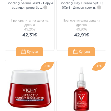
Bonding Serum 30ml - Серум
Bonding Day Cream Spf50,
за лице против бръ
...
i
50ml - Дневен крем п
...
i
Препоръчителна цена на
Препоръчителна цена на
дребно
дребно
49,20€
49,90€
42,31€
42,91€
Купува
Купува
-11%
-11%