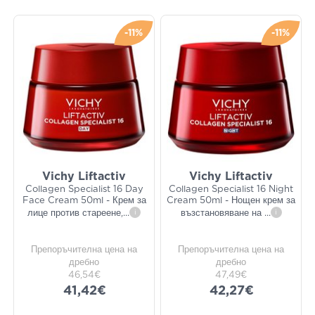
-11%
-11%
Vichy Liftactiv
Vichy Liftactiv
Collagen Specialist 16 Day
Collagen Specialist 16 Night
Face Cream 50ml - Крем за
Cream 50ml - Нощен крем за
лице против стареене,
...
i
възстановяване на
...
i
Препоръчителна цена на
Препоръчителна цена на
дребно
дребно
46,54€
47,49€
41,42€
42,27€