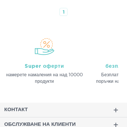
1
Super оферти
безпла
намерeте намаления на над 10000
Безплатна д
продукти
поръчки над 
КОНТАКТ
ОБСЛУЖВАНЕ НА КЛИЕНТИ