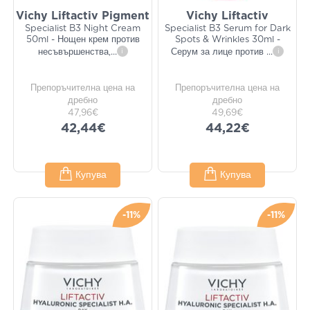
Vichy Liftactiv Pigment
Vichy Liftactiv
Specialist B3 Night Cream
Specialist B3 Serum for Dark
50ml - Нощен крем против
Spots & Wrinkles 30ml -
несъвършенства,
...
i
Серум за лице против
...
i
Препоръчителна цена на
Препоръчителна цена на
дребно
дребно
47,96€
49,69€
42,44€
44,22€
Купува
Купува
-11%
-11%