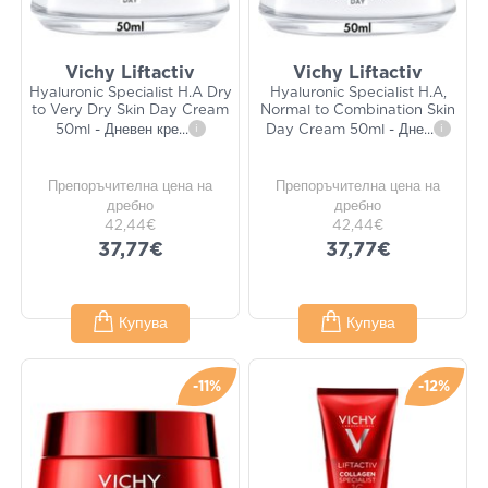
Vichy Liftactiv
Vichy Liftactiv
Hyaluronic Specialist H.A Dry
Hyaluronic Specialist H.A,
to Very Dry Skin Day Cream
Normal to Combination Skin
50ml - Дневен кре
...
i
Day Cream 50ml - Дне
...
i
Препоръчителна цена на
Препоръчителна цена на
дребно
дребно
42,44€
42,44€
37,77€
37,77€
Купува
Купува
-11%
-12%