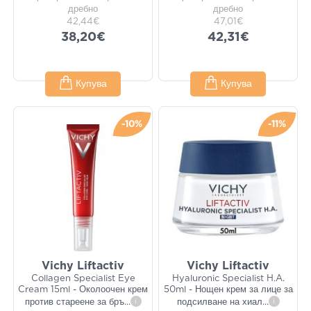
дребно
дребно
42,44€
47,01€
38,20€
42,31€
Купува
Купува
-10%
-11%
Vichy Liftactiv
Vichy Liftactiv
Collagen Specialist Eye
Hyaluronic Specialist H.A.
Cream 15ml - Околоочен крем
50ml - Нощен крем за лице за
против стареене за бръ
...
i
подсилване на хиал
...
i