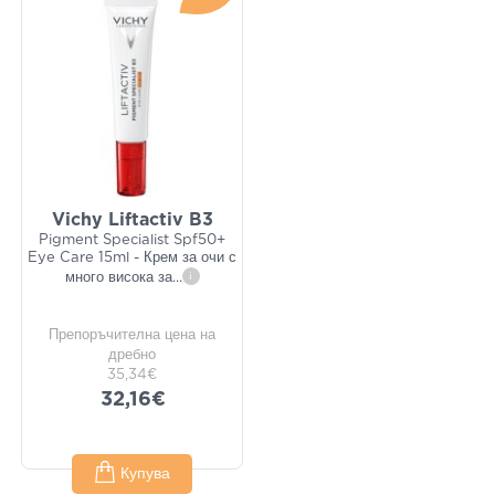
Vichy Liftactiv B3
Pigment Specialist Spf50+
Eye Care 15ml - Крем за очи с
много висока за
...
i
Препоръчителна цена на
дребно
35,34€
32,16€
Купува