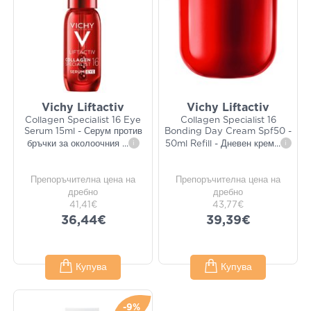
Vichy Liftactiv
Vichy Liftactiv
Collagen Specialist 16 Eye
Collagen Specialist 16
Serum 15ml - Серум против
Bonding Day Cream Spf50 -
бръчки за околоочния
...
i
50ml Refill - Дневен крем
...
i
Препоръчителна цена на
Препоръчителна цена на
дребно
дребно
41,41€
43,77€
36,44€
39,39€
Купува
Купува
-9%