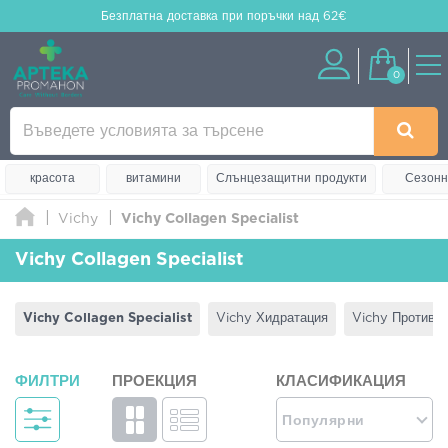
Безплатна доставка
при поръчки над 62€
0
красота
витамини
Слънцезащитни продукти
Сезонн
Vichy
Vichy Collagen Specialist
Vichy Collagen Specialist
Vichy Collagen Specialist
Vichy Хидратация
Vichy Против с
ФИЛТРИ
ПРОЕКЦИЯ
КЛАСИФИКАЦИЯ
Популярни