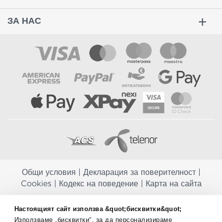
ЗА НАС
Общи условия
|
Декларация за поверителност
|
Cookies
|
Кодекс на поведение
|
Карта на сайта
Aptekapromahon.com ви информира, че хранителните добавки не
Настоящият сайт използва &quot;бисквитки&quot;
заместват балансираната диета и не са предназначени за
Използваме „бисквитки“, за да персонализираме
профилактика, лечение или лечение на човешки заболявания.