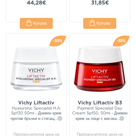
44,28€
31,85€
Купува
Купува
-10%
-10%
Vichy Liftactiv
Vichy Liftactiv B3
Hyaluronic Specialist H.A.
Pigment Specialist Day
Spf30 50ml - Дневен крем
Cream Spf50, 50ml - Дневен
против бръчки и стягащ
...
i
крем за лице с висока
...
i
Препоръчителна цена на
Препоръчителна цена на