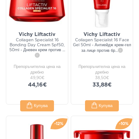
Vichy Liftactiv
Vichy Liftactiv
Collagen Specialist 16
Collagen Specialist 16 Face
Bonding Day Cream Spf50,
Gel 50ml - Антиейдж крем-гел
50ml - Дневен крем против
...
за лице против бр
...
i
i
Препоръчителна цена на
Препоръчителна цена на
дребно
дребно
49,90€
38,50€
44,16€
33,88€
Купува
Купува
-12%
-10%