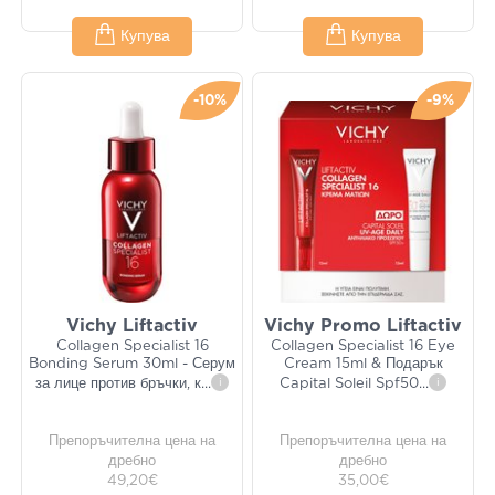
Купува
Купува
-10%
-9%
Vichy Liftactiv
Vichy Promo Liftactiv
Collagen Specialist 16
Collagen Specialist 16 Eye
Bonding Serum 30ml - Серум
Cream 15ml & Подарък
за лице против бръчки, к
...
i
Capital Soleil Spf50
...
i
Препоръчителна цена на
Препоръчителна цена на
дребно
дребно
49,20€
35,00€