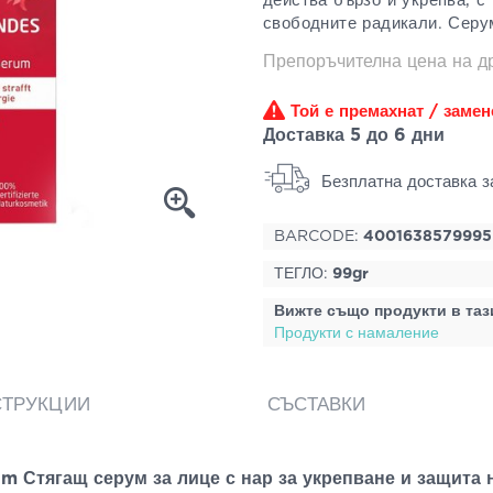
действа бързо и укрепва, с
свободните радикали. Серу
Препоръчителна цена на 
Той е премахнат / замен
Доставка 5 до 6 дни
Безплатна доставка з
BARCODE:
4001638579995
ТЕГЛО:
99gr
Вижте също продукти в таз
Продукти с намаление
СТРУКЦИИ
СЪСТАВКИ
 Стягащ серум за лице с нар за укрепване и защита 