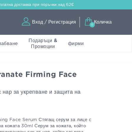
платна доставка
при поръчки над 62€
Вход / Регистрация
Количка
0
Подаръци &
лабване
фирми
Промоции
anate Firming Face
 нар за укрепване и защита на
ng Face Serum Стягащ серум за лице с
на кожата 30ml Серум за кожата, който