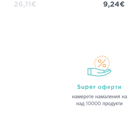
26,11€
9,24€
Super оферти
намерeте намаления на
над 10000 продукти