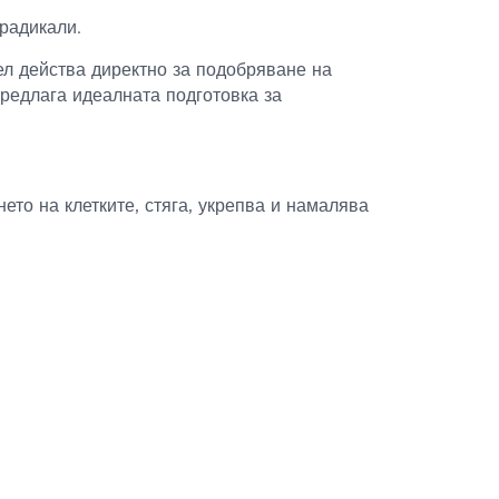
 радикали.
ел действа директно за подобряване на
предлага идеалната подготовка за
то на клетките, стяга, укрепва и намалява