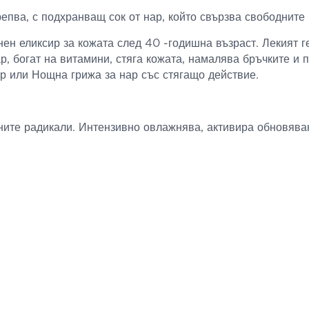
репва, с подхранващ сок от нар, който свързва свободните
нен еликсир за кожата след 40 -годишна възраст. Лекият г
ар, богат на витамини, стяга кожата, намалява бръчките и 
ар или Нощна грижа за нар със стягащо действие.
ните радикали. Интензивно овлажнява, активира обновяване