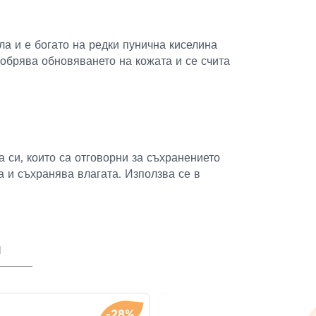
ла и е богато на редки пунична киселина
обрява обновяването на кожата и се счита
 си, които са отговорни за съхранението
а и съхранява влагата. Използва се в
я
-28%