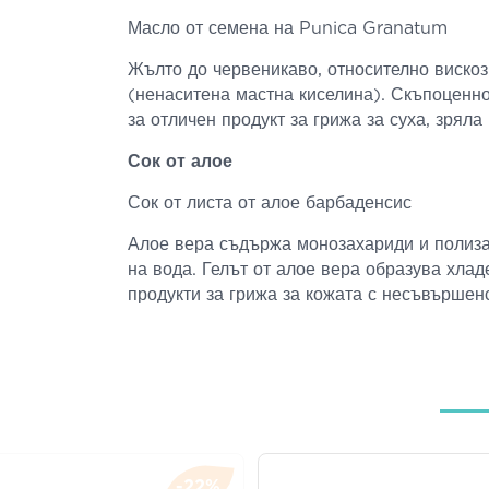
Масло от семена на Punica Granatum
Жълто до червеникаво, относително вискозн
(ненаситена мастна киселина). Скъпоценно
за отличен продукт за грижа за суха, зряла
Сок от алое
Сок от листа от алое барбаденсис
Алое вера съдържа монозахариди и полизах
на вода. Гелът от алое вера образува хлад
продукти за грижа за кожата с несъвършенс
-22%