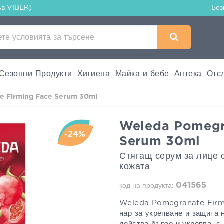
ъв VIBER)
Без
Сезонни Продукти
Хигиена
Майка и бебе
Аптека
Отс
e Firming Face Serum 30ml
Weleda Pomegr
-24%
Serum 30ml
Стягащ серум за лице с
кожата
041565
код на продукта:
Weleda Pomegranate Firmi
нар за укрепване и защита 