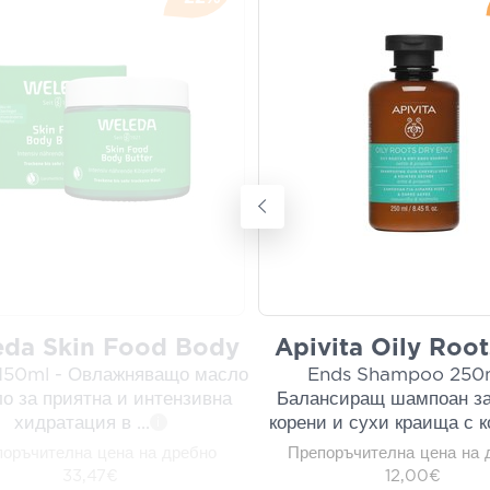
da Skin Food Body
Apivita Oily Root
 150ml - Овлажняващо масло
Ends Shampoo 250m
ло за приятна и интензивна
Балансиращ шампоан за
хидратация в
...
корени и сухи краища с к
i
оръчителна цена на дребно
Препоръчителна цена на 
33,47€
12,00€