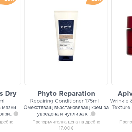
s Dry
Phyto Reparation
Apiv
l -
Repairing Conditioner 175ml -
Wrinkle 
 мазни
Омекотяващ възстановяващ крем за
Texture
опри
...
увредена и чуплива к
...
i
i
дребно
Препоръчителна цена на дребно
Препо
17,00€