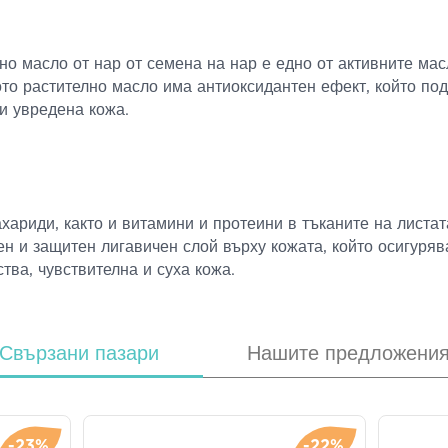
о масло от нар от семена на нар е едно от активните мас
то растително масло има антиоксидантен ефект, който под
 и увредена кожа.
ариди, както и витамини и протеини в тъканите на листата
ен и защитен лигавичен слой върху кожата, който осигуряв
тва, чувствителна и суха кожа.
Свързани пазари
Нашите предложени
-23%
-22%