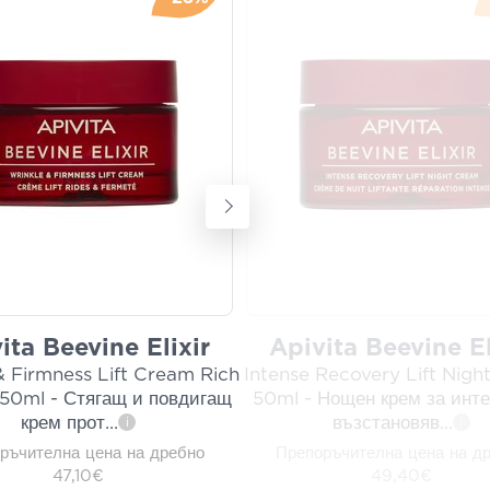
ita Beevine Elixir
Apivita Beevine El
& Firmness Lift Cream Rich
Intense Recovery Lift Nig
 50ml - Стягащ и повдигащ
50ml - Нощен крем за инт
крем прот
...
възстановяв
...
i
i
ръчителна цена на дребно
Препоръчителна цена на д
47,10€
49,40€