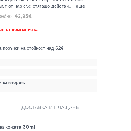
 подхранващ сок от нар, който свързва
мът от нар със стягащо действи...
още
дребно
42,95€
ен от компанията
а поръчки на стойност над 62€
и категория:
ДОСТАВКА И ПЛАЩАНЕ
на кожата 30ml