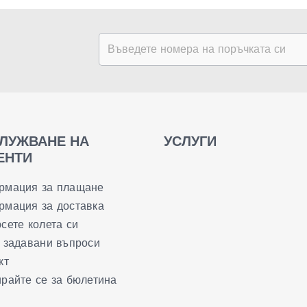
ЛУЖВАНЕ НА
УСЛУГИ
ЕНТИ
рмация за плащане
мация за доставка
сете колета си
 задавани въпроси
кт
райте се за бюлетина