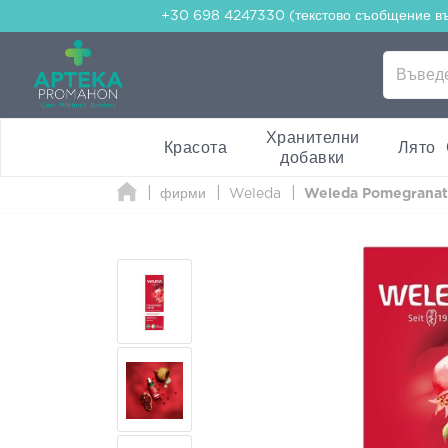
+30 698 4247330 (текстово съобщение в
Хранителни
Красота
Лято
добавки
фирми
Weleda
Weleda Pomegranat