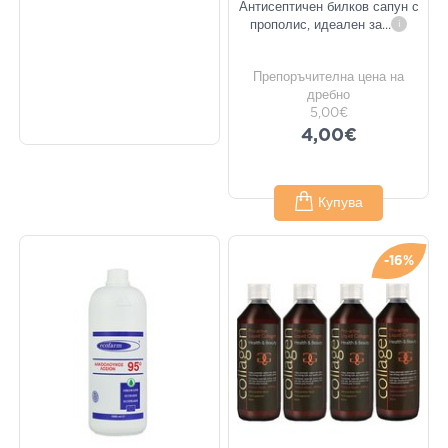
Антисептичен билков сапун с
прополис, идеален за
...
i
Препоръчителна цена на
дребно
5,00€
4,00€
Купува
-16%