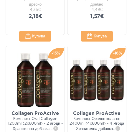
дребно
дребно
4,35€
4,49€
2,18€
1,57€
Купува
Купува
-13%
-16%
Collagen ProActive
Collagen ProActive
Комплект Oral Collagen
Комплект Орален колаген
1200ml (2x600ml) - 2 ягоди -
2400ml (4x600ml) - 4 Ягода
Хранителна добавка
...
i
- Хранителна добавка
...
i