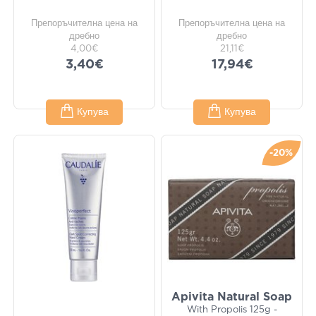
Препоръчителна цена на
Препоръчителна цена на
дребно
дребно
4,00€
21,11€
3,40€
17,94€
Купува
Купува
-20%
Apivita Natural Soap
With Propolis 125g -