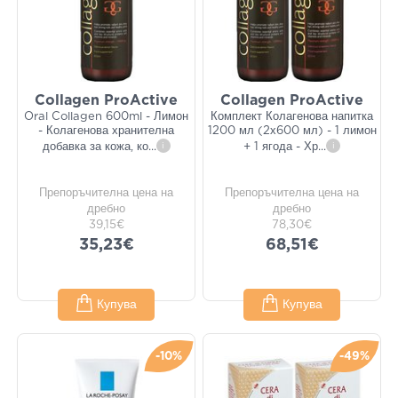
Collagen ProActive
Collagen ProActive
Oral Collagen 600ml - Лимон
Комплект Колагенова напитка
- Колагенова хранителна
1200 мл (2х600 мл) - 1 лимон
добавка за кожа, ко
...
i
+ 1 ягода - Хр
...
i
Препоръчителна цена на
Препоръчителна цена на
дребно
дребно
39,15€
78,30€
35,23€
68,51€
Купува
Купува
-10%
-49%