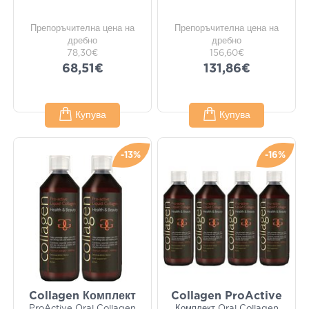
Препоръчителна цена на
Препоръчителна цена на
дребно
дребно
78,30€
156,60€
68,51€
131,86€
Купува
Купува
-13%
-16%
Collagen Комплект
Collagen ProActive
ProActive Oral Collagen
Комплект Oral Collagen