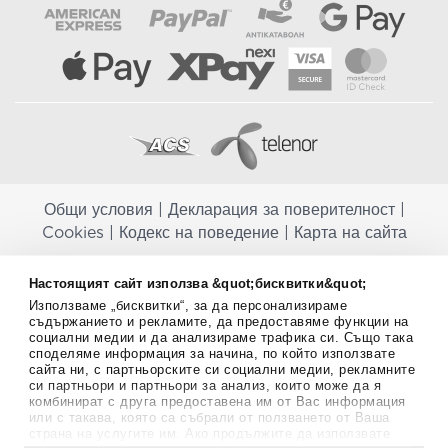
Общи условия
|
Декларация за поверителност
|
Cookies
|
Кодекс на поведение
|
Карта на сайта
Aptekapromahon.com ви информира, че хранителните добавки не
Настоящият сайт използва &quot;бисквитки&quot;
заместват балансираната диета и не са предназначени за
Използваме „бисквитки“, за да персонализираме
профилактика, лечение или лечение на човешки заболявания.
съдържанието и рекламите, да предоставяме функции на
Консултирайте се с Вашия лекар, ако сте бременна, кърмите,
социални медии и да анализираме трафика си. Също така
приемате лекарства или имате някакви здравословни проблеми,
споделяме информация за начина, по който използвате
преди да използвате някаква хранителна добавка. Непрекъснато се
сайта ни, с партньорските си социални медии, рекламните
стремим да ви предоставяме точна и валидна информация. Ако
си партньори и партньори за анализ, които може да я
имате някакви въпроси или коментари относно тях, моля свържете
комбинират с друга предоставена им от Вас информация
се с нас.
или с такава, която са събрали от ползването от Ваша
страна на услугите им. Ако продължите да използвате