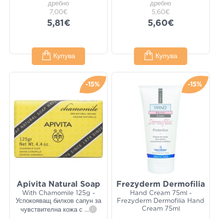
дребно
дребно
7,00€
5,60€
5,81€
5,60€
Купува
Купува
-15%
-15%
Apivita Natural Soap
Frezyderm Dermofilia
With Chamomile 125g -
Hand Cream 75ml -
Успокояващ билков сапун за
Frezyderm Dermofilia Hand
Cream 75ml
чувствителна кожа с
...
i