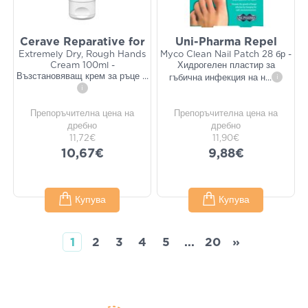
Cerave Reparative for
Uni-Pharma Repel
Extremely Dry, Rough Hands
Myco Clean Nail Patch 28 бр -
Cream 100ml -
Хидрогелен пластир за
Възстановяващ крем за ръце
...
гъбична инфекция на н
...
i
i
Препоръчителна цена на
Препоръчителна цена на
дребно
дребно
11,72€
11,90€
10,67€
9,88€
Купува
Купува
1
2
3
4
5
...
20
»