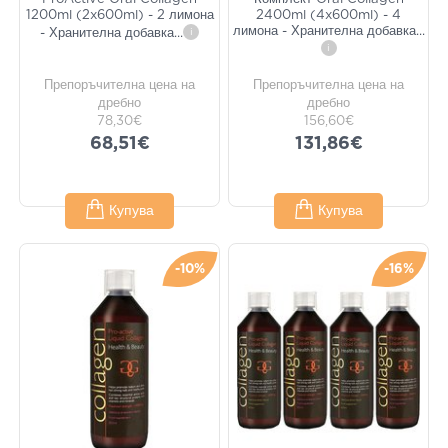
1200ml (2x600ml) - 2 лимона
2400ml (4x600ml) - 4
лимона - Хранителна добавка
...
- Хранителна добавка
...
i
i
Препоръчителна цена на
Препоръчителна цена на
дребно
дребно
78,30€
156,60€
68,51€
131,86€
Купува
Купува
-10%
-16%