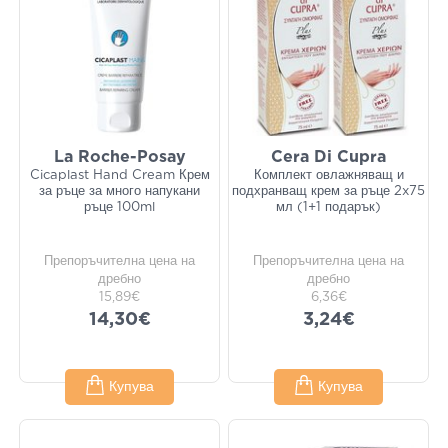
La Roche-Posay
Cera Di Cupra
Cicaplast Hand Cream Крем
Комплект овлажняващ и
за ръце за много напукани
подхранващ крем за ръце 2x75
ръце 100ml
мл (1+1 подарък)
Препоръчителна цена на
Препоръчителна цена на
дребно
дребно
15,89€
6,36€
14,30€
3,24€
Купува
Купува