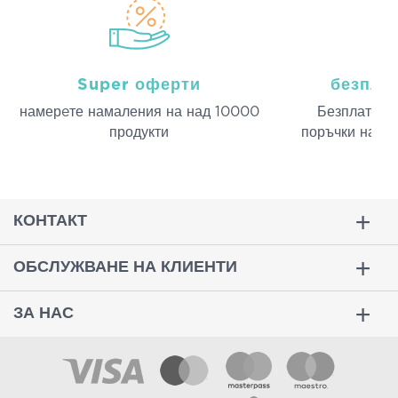
Super оферти
безпла
намерeте намаления на над 10000
Безплатна д
продукти
поръчки над 
КОНТАКТ
ОБСЛУЖВАНЕ НА КЛИЕНТИ
ЗА НАС