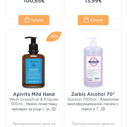
100,65€
13,99€
Купува
Купува
-17%
Apivita Mild Hand
Zarbis Alcohol 70°
Wash Grapefruit & Propolis
Solution 1000ml - ​​​​​​​Алкохолен
300ml - Нежен почистващ
многофункционален лосион с
препарат за ръце с гр
...
i
помпа и 7
...
i
Препоръчителна цена на
Препоръчителна цена на