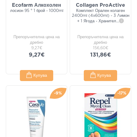
Ecofarm Алкохолен
Collagen ProActive
лосион 95 ° 1 брой - 1000ml
Комплект Орален колаген
2400ml (4x600ml) - 3 Λимон
+ 1 Ягода - Хранител
...
i
Препоръчителна цена на
Препоръчителна цена на
дребно
дребно
9,27€
156,60€
9,27€
131,86€
Купува
Купува
-9%
-17%