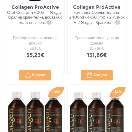
Collagen ProActive
Collagen ProActive
Oral Collagen 600ml - Ягода -
Комплект Орален колаген
Орална хранителна добавка с
2400ml (4x600ml) - 2 Λимон
колаген с кол
...
i
+ 2 Ягода - Хранител
...
i
Препоръчителна цена на
Препоръчителна цена на
дребно
дребно
39,15€
156,60€
35,23€
131,86€
Купува
Купува
-14%
-14%