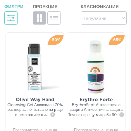
ФИЛТРИ
ПРОЕКЦИЯ
КЛАСИФИКАЦИЯ
Популярни
-50%
-65%
Olive Way Hand
Erythro Forte
Cleansing Gel Алкохолен 70%
ErythroSept Антисептична
разтвор за почистване на ръце
защита Антисептична защита
с леко антисептич
...
i
Течност срещу микроби 60
...
i
Препоръчителна цена на
Препоръчителна цена на