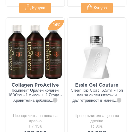
Купува
Купува
-14%
Collagen ProActive
Essie Gel Couture
Комплект Орален колаген
Clear Top Coat 13.5ml - Топ
1800ml - 1 Λимон + 2 Ягода -
лак за силен блясък и
Хранителна добавка
...
i
дълготрайност в маник
...
i
Препоръчителна цена на
Препоръчителна цена на
дребно
дребно
117,45€
13,99€