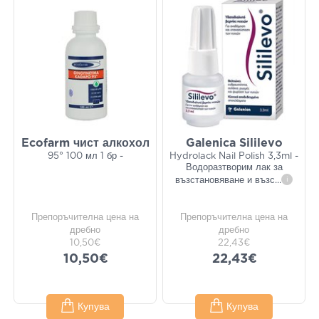
Ecofarm чист алкохол
Galenica Sililevo
95° 100 мл 1 бр -
Hydrolack Nail Polish 3,3ml -
Водоразтворим лак за
възстановяване и възс
...
i
Препоръчителна цена на
Препоръчителна цена на
дребно
дребно
10,50€
22,43€
10,50€
22,43€
Купува
Купува