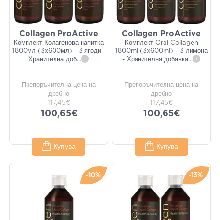
Collagen ProActive
Collagen ProActive
Комплект Колагенова напитка
Комплект Oral Collagen
1800мл (3х600мл) - 3 ягоди -
1800ml (3x600ml) - 3 лимона
Хранителна доб
...
i
- Хранителна добавка
...
i
Препоръчителна цена на
Препоръчителна цена на
дребно
дребно
117,45€
117,45€
100,65€
100,65€
Купува
Купува
-10%
-13%