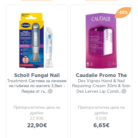
-30%
Scholl Fungal Nail
Caudalie Promo The
Treatment Система за лечение
Des Vignes Hand & Nail
на гъбички по ноктите 3,8мл -
Repairing Cream 30ml & Soin
Лекува от гъ
...
i
Des Lerves Lip Condi
...
i
Препоръчителна цена на
Препоръчителна цена на
дребно
дребно
22,90€
9,50€
22,90€
6,65€