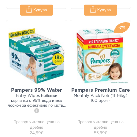
Купува
Купува
-7%
Pampers 99% Water
Pampers Premium Care
Baby Wipes Бебешки
Monthly Pack No5 (11-16kg)
кърпички с 99% вода и мек
160 Броя -
лосион за ефективно почиств
...
i
Препоръчителна цена на
Препоръчителна цена на
дребно
дребно
24,99€
55,99€