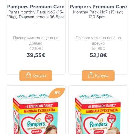
Pampers Premium Care
Pampers Premium Care
Pants Monthly Pack No6 (13-
Monthly Pack No7 (15+kg)
19kg) Гащички-пелени 96 Броя
120 Броя -
-
Препоръчителна цена на
Препоръчителна цена на
дребно
дребно
42,99€
55,99€
39,55€
52,18€
Купува
Купува
-8%