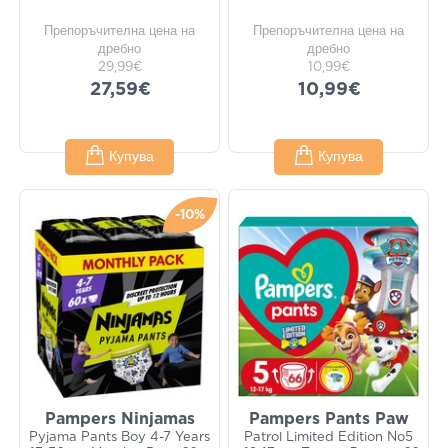
Препоръчителна цена на
Препоръчителна цена на
дребно
дребно
29,99€
10,99€
27,59€
10,99€
Купува
Купува
-10%
Pampers Ninjamas
Pampers Pants Paw
Pyjama Pants Boy 4-7 Years
Patrol Limited Edition No5