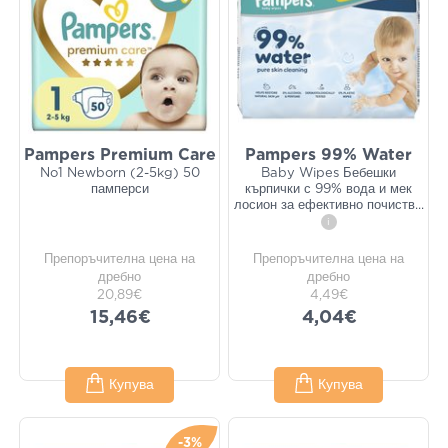
Pampers Premium Care
Pampers 99% Water
Νο1 Newborn (2-5kg) 50
Baby Wipes Бебешки
памперси
кърпички с 99% вода и мек
лосион за ефективно почиств
...
i
Препоръчителна цена на
Препоръчителна цена на
дребно
дребно
20,89€
4,49€
15,46€
4,04€
Купува
Купува
-3%