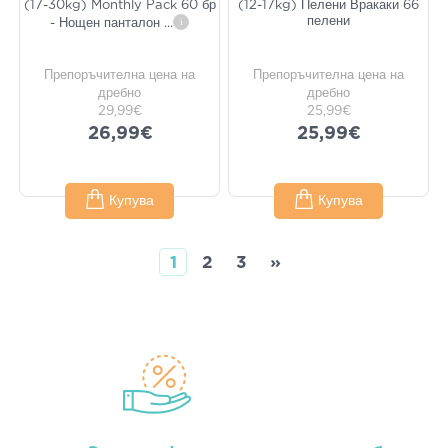
(17-30kg) Monthly Pack 60 бр
(12-17kg) Пелени Вракаки 66
пелени
- Нощен панталон
...
i
Препоръчителна цена на
Препоръчителна цена на
дребно
дребно
29,99€
25,99€
26,99€
25,99€
Купува
Купува
1
2
3
»