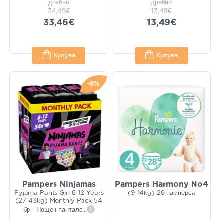
дребно
дребно
34,49€
13,49€
33,46€
13,49€
Купува
Купува
-8%
Pampers Ninjamas
Pampers Harmony No4
Pyjama Pants Girl 8-12 Years
(9-14kg) 28 памперса
(27-43kg) Monthly Pack 54
бр - Нощен пантало
...
i