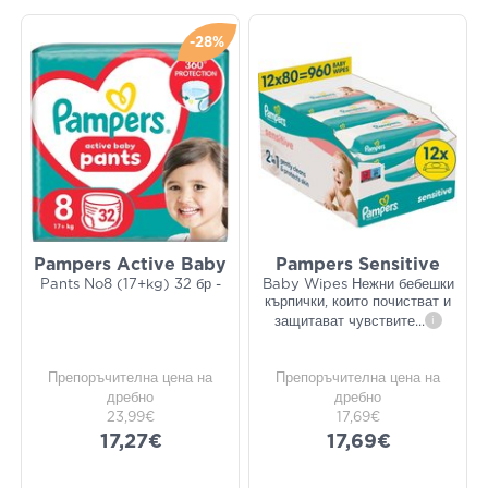
-28%
Pampers Active Baby
Pampers Sensitive
Pants Νο8 (17+kg) 32 бр -
Baby Wipes Нежни бебешки
кърпички, които почистват и
защитават чувствите
...
i
Препоръчителна цена на
Препоръчителна цена на
дребно
дребно
23,99€
17,69€
17,27€
17,69€