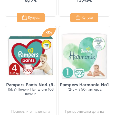
8,17€
13,49€
Купува
Купува
-3%
Pampers Pants No4 (9-
Pampers Harmonie No1
15kg) Пелени Панталони 108
(2-5kg) 50 памперса
пелени
Препоръчителна цена на
Препоръчителна цена на