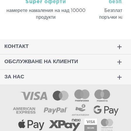
Super оферти
безпла
намерeте намаления на над 10000
Безплатна д
продукти
поръчки над 
КОНТАКТ
ОБСЛУЖВАНЕ НА КЛИЕНТИ
ЗА НАС