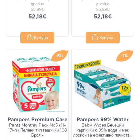
дребно
дребно
55,99€
55,99€
52,18€
52,18€
Купува
Купува
-8%
-1%
Pampers Premium Care
Pampers 99% Water
Pants Monthly Pack No5 (11-
Baby Wipes Бебешки
17kg) Пелени тип гащички 108
кърпички с 99% вода и мек
Броя -
лосион за ефективно почиств
...