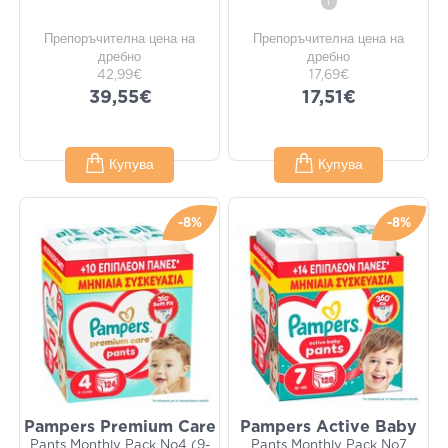
i
Препоръчителна цена на
Препоръчителна цена на
дребно
дребно
42,99€
17,69€
39,55€
17,51€
Купува
Купува
-8%
-8%
Pampers Premium Care
Pampers Active Baby
Pants Monthly Pack No4 (9-
Pants Monthly Pack No7