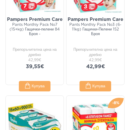
Pampers Premium Care
Pampers Premium Care
Pants Monthly Pack No7
Pants Monthly Pack No3 (6-
(15+kg) Гащички-пелени 84
11kg) Гащички-Пелени 152
Броя -
Броя
Препоръчителна цена на
Препоръчителна цена на
дребно
дребно
42,99€
42,99€
39,55€
42,99€
Купува
Купува
-8%