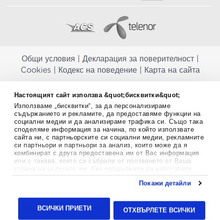
Общи условия
|
Декларация за поверителност
|
Cookies
|
Кодекс на поведение
|
Карта на сайта
Aptekapromahon.com ви информира, че хранителните добавки не
Настоящият сайт използва &quot;бисквитки&quot;
заместват балансираната диета и не са предназначени за
Използваме „бисквитки“, за да персонализираме
профилактика, лечение или лечение на човешки заболявания.
съдържанието и рекламите, да предоставяме функции на
Консултирайте се с Вашия лекар, ако сте бременна, кърмите,
социални медии и да анализираме трафика си. Също така
приемате лекарства или имате някакви здравословни проблеми,
споделяме информация за начина, по който използвате
преди да използвате някаква хранителна добавка. Непрекъснато се
сайта ни, с партньорските си социални медии, рекламните
стремим да ви предоставяме точна и валидна информация. Ако
си партньори и партньори за анализ, които може да я
имате някакви въпроси или коментари относно тях, моля свържете
комбинират с друга предоставена им от Вас информация
се с нас.
или с такава, която са събрали от ползването от Ваша
страна на услугите им. Ако продължите да използвате
Copyright
©
2012-2026 - All rights Reserved.
нашия уебсайт, вие се съгласявате с използването на
Покажи детайли
бисквитки.
Aptekapromahon.com eBusinessTeam • Website by
Повече информация за бисквитките можете да намерите
24lc.gr
тук
.
ВСИЧКИ ПРИЕТИ
ОТХВЪРЛЕТЕ ВСИЧКИ