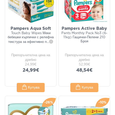
Pampers Aqua Soft
Pampers Active Baby
Touch Baby Wipes Меки
Pants Monthly Pack No3 (6-
бебешки кърпички с релефна
11kg) Гащички-Пелени 210
Броя
текстура за ефективно п
...
i
Препоръчителна цена на
Препоръчителна цена на
дребно
дребно
24,99€
52,99€
24,99€
48,54€
Купува
Купува
-26%
-10%