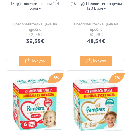
15kg) Гащички-Пелени 124
(15+kg) Пелени тип гащички
Броя -
128 Броя -
Препоръчителна цена на
Препоръчителна цена на
дребно
дребно
42,99€
52,99€
39,55€
48,54€
Купува
Купува
-8%
-7%