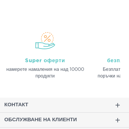
Super оферти
безпла
намерeте намаления на над 10000
Безплатна д
продукти
поръчки над 
КОНТАКТ
ОБСЛУЖВАНЕ НА КЛИЕНТИ