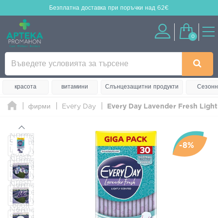
Безплатна доставка
при поръчки над 62€
0
красота
витамини
Слънцезащитни продукти
Сезонн
фирми
Every Day
Every Day Lavender Fresh Light
-8%