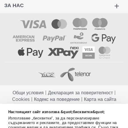
ЗА НАС
Общи условия
|
Декларация за поверителност
|
Cookies
|
Кодекс на поведение
|
Карта на сайта
Aptekapromahon.com ви информира, че хранителните добавки не
Настоящият сайт използва &quot;бисквитки&quot;
заместват балансираната диета и не са предназначени за
Използваме „бисквитки“, за да персонализираме
профилактика, лечение или лечение на човешки заболявания.
съдържанието и рекламите, да предоставяме функции на
Консултирайте се с Вашия лекар, ако сте бременна, кърмите,
социални медии и да анализираме трафика си. Също така