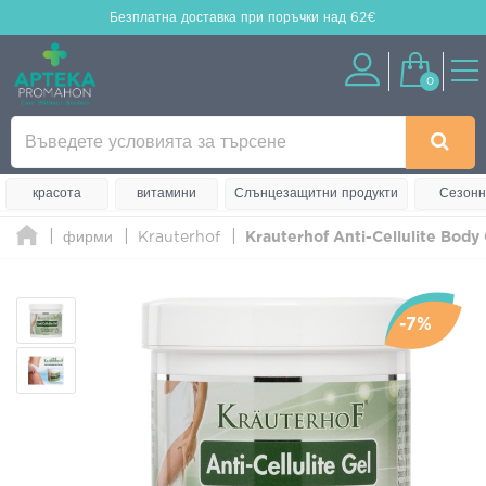
Безплатна доставка
при поръчки над 62€
0
красота
витамини
Слънцезащитни продукти
Сезонн
фирми
Krauterhof
Krauterhof Anti-Cellulite Body
-7%