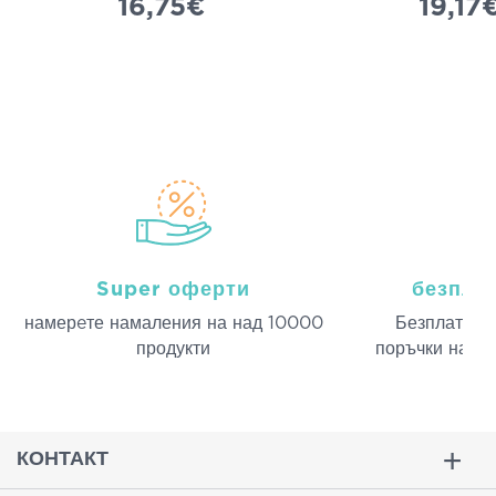
16,75€
19,17
Super оферти
безпла
намерeте намаления на над 10000
Безплатна д
продукти
поръчки над 
КОНТАКТ