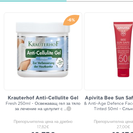
-6%
Krauterhof Anti-Cellulite Gel
Apivita Bee Sun Sa
Fresh 250ml - Освежаващ гел за тяло
& Anti-Age Defence Fa
за лечение на целулит с
...
Tinted 50ml - Слъ
i
Препоръчителна цена на дребно
Препоръчителна цена
17,82€
27,00€