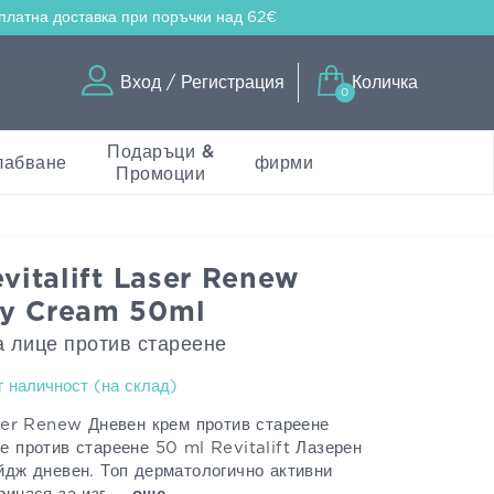
платна доставка
при поръчки над 62€
Вход / Регистрация
Количка
0
Подаръци &
лабване
фирми
Промоции
evitalift Laser Renew
ay Cream 50ml
а лице против стареене
г наличност (на склад)
aser Renew Дневен крем против стареене
е против стареене 50 ml Revitalift Лазерен
йдж дневен. Топ дерматологично активни