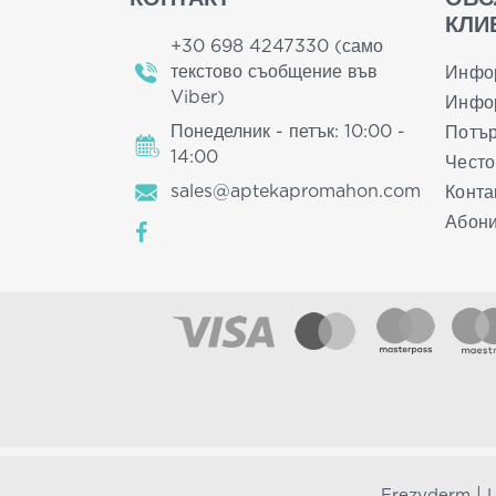
КЛИ
+30 698 4247330 (само
текстово съобщение във
Инфо
Viber)
Инфор
Понеделник - петък: 10:00 -
Потър
14:00
Често
sales@aptekapromahon.com
Конта
Абони
|
Frezyderm
L