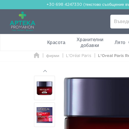
+30 698 4247330 (текстово съобщение в
Хранителни
Красота
Лято
добавки
фирми
L'Oréal Paris
L'Oreal Paris 