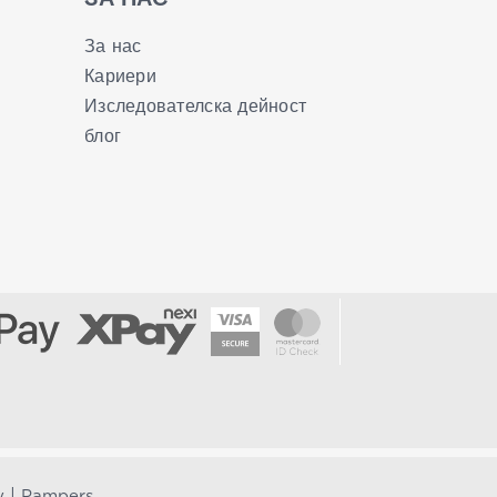
За нас
Кариери
Изследователска дейност
блог
|
y
Pampers