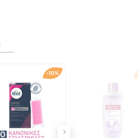
я
-10%