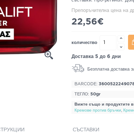
съставки: Про-ретинол: Доп
Препоръчителна цена на 
22,56€
количество
Доставка 5 до 6 дни
Безплатна доставка з
BARCODE:
360052224907
ТЕГЛО:
50gr
Вижте също и продуктите в
Кремове против бръчки
,
Крем
СТРУКЦИИ
СЪСТАВКИ