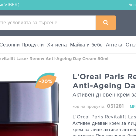
ъв VIBER)
Без
Сезонни Продукти
Хигиена
Майка и бебе
Аптека
Отс
Revitalift Laser Renew Anti-Ageing Day Cream 50ml
L'Oreal Paris R
-20%
Anti-Ageing D
Активен дневен крем з
031281
ми
код на продукта:
L'Oreal Paris Revitalift L
Активен дневен крем за лиц
крем за лице активен антие