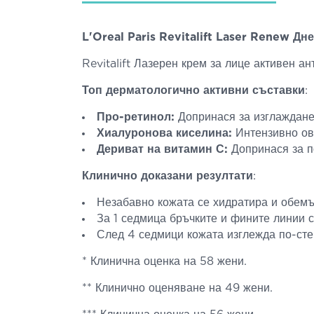
L'Oreal Paris Revitalift Laser Renew Д
Revitalift Лазерен крем за лице активен а
Топ дерматологично активни съставки
:
Про-ретинол:
Допринася за изглажданет
Хиалуронова киселина:
Интензивно ов
Дериват на витамин С:
Допринася за п
Клинично доказани резултати
:
Незабавно кожата се хидратира и обемът
За 1 седмица бръчките и фините линии с
След 4 седмици кожата изглежда по-сте
* Клинична оценка на 58 жени.
** Клинично оценяване на 49 жени.