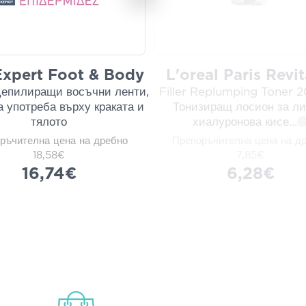
Expert Foot & Body
L'oreal Paris Revit
Депилиращи восъчни ленти,
Filler Replumping Toner 
а употреба върху краката и
Тонизиращ лосион за ли
тялото
хиалуронова кисе
...
i
ръчителна цена на дребно
Препоръчителна цена на д
18,58€
7,85€
16,74€
6,28€