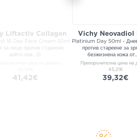
y Liftactiv Collagen
Vichy Neovadiol
ist 16 Day Face Cream 50ml
Platinium Day 50ml - Дне
м за лице против стареене,
против стареене за зр
който пов
...
безжизнена кожа от
.
i
оръчителна цена на дребно
Препоръчителна цена на 
46,54€
43,21€
41,42€
39,32€