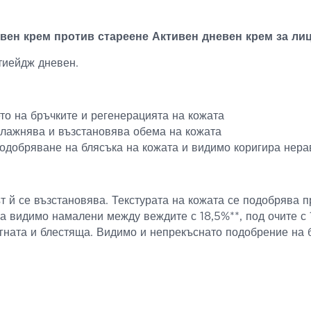
невен крем против стареене Активен дневен крем за ли
нтиейдж дневен.
о на бръчките и регенерацията на кожата
лажнява и възстановява обема на кожата
одобряване на блясъка на кожата и видимо коригира нер
 й се възстановява. Текстурата на кожата се подобрява п
а видимо намалени между веждите с 18,5%**, под очите с 16
гната и блестяща. Видимо и непрекъснато подобрение на 