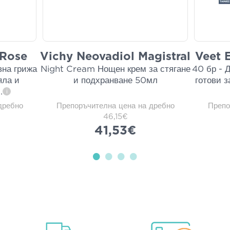
 Rose
Vichy Neovadiol Magistral
Veet 
вна грижа
Night Cream Нощен крем за стягане
40 бр - 
яла и
и подхранване 50мл
готови з
..
i
дребно
Препоръчителна цена на дребно
Препо
46,15€
41,53€