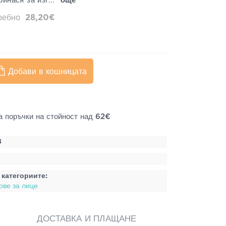
ринася за изг...
още
дребно
28,20€
Добави в кошницата
а поръчки на стойност над 62€
8
 категориите:
ове за лице
ДОСТАВКА И ПЛАЩАНЕ