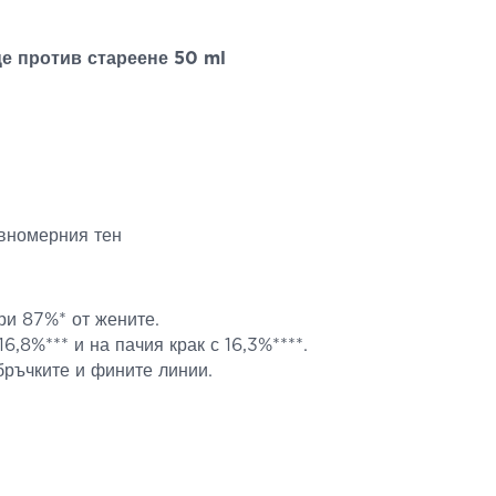
це против стареене 50 ml
авномерния тен
ри 87%* от жените.
,8%*** и на пачия крак с 16,3%****.
бръчките и фините линии.