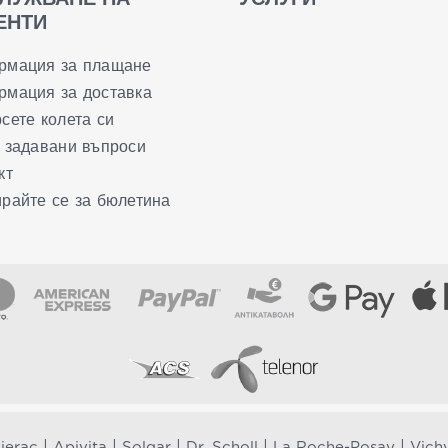
ЕНТИ
рмация за плащане
мация за доставка
сете колета си
 задавани въпроси
кт
райте се за бюлетина
|
|
|
|
|
ierac
Apivita
Solgar
Dr. Scholl
La Roche-Posay
Vich