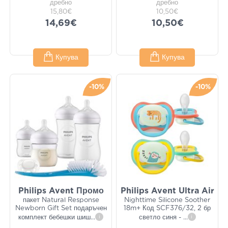
дребно
дребно
15,80€
10,50€
14,69€
10,50€
Купува
Купува
-10%
-10%
Philips Avent Промо
Philips Avent Ultra Air
пакет Natural Response
Nighttime Silicone Soother
Newborn Gift Set подаръчен
18m+ Код SCF376/32, 2 бр
комплект бебешки шиш
...
i
светло синя -
...
i