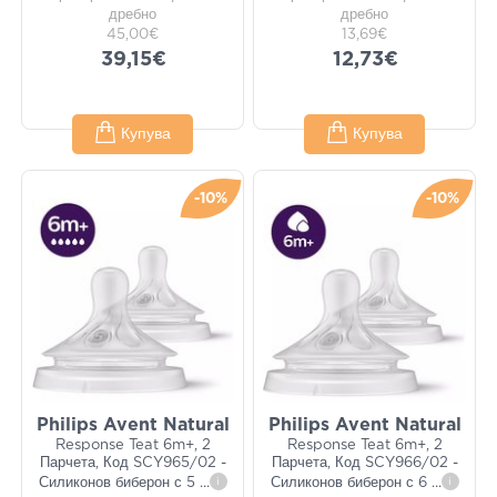
дребно
дребно
45,00€
13,69€
39,15€
12,73€
Купува
Купува
-10%
-10%
Philips Avent Natural
Philips Avent Natural
Response Teat 6m+, 2
Response Teat 6m+, 2
Парчета, Код SCY965/02 -
Парчета, Код SCY966/02 -
Силиконов биберон с 5
...
i
Силиконов биберон с 6
...
i