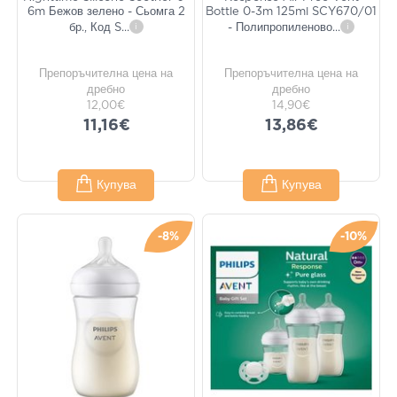
6m Бежов зелено - Сьомга 2
Bottle 0-3m 125ml SCY670/01
бр., Код S
...
i
- Полипропиленово
...
i
Препоръчителна цена на
Препоръчителна цена на
дребно
дребно
12,00€
14,90€
11,16€
13,86€
Купува
Купува
-8%
-10%