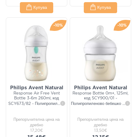
Купува
Купува
-10%
-10%
Philips Avent Natural
Philips Avent Natural
Response Air Free Vent
Response Bottle 0m+, 125ml,
Bottle 3-6m 260ml, код
код SCY900/01 -
SCY673/82 - Полипропил
...
i
Полипропиленово бебешко
...
i
Препоръчителна цена на
Препоръчителна цена на
дребно
дребно
17,20€
13,50€