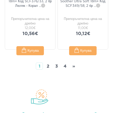
18m+ Код SCF376/33, 2 бр
Soother Ultra Soft 18m+ Код
Люляк - Корал
...
i
SCF349/58, 2 бр
...
i
Препоръчителна цена на
Препоръчителна цена на
дребно
дребно
12,00€
11,00€
10,56€
10,12€
Купува
Купува
1
2
3
4
»