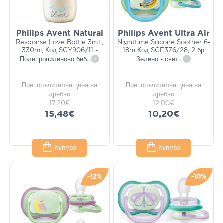
Philips Avent Natural
Philips Avent Ultra Air
Response Love Bottle 3m+,
Nighttime Silicone Soother 6-
330ml, Код SCY906/11 -
18m Код SCF376/28, 2 бр
Полипропиленово беб
...
i
Зелено - свет
...
i
Препоръчителна цена на
Препоръчителна цена на
дребно
дребно
17,20€
12,00€
15,48€
10,20€
Купува
Купува
-12%
-10%