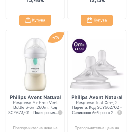
15,48€
12,15€
Купува
Купува
-7%
Philips Avent Natural
Philips Avent Natural
Response Air Free Vent
Response Teat 0m+, 2
Bottle 3-6m 260ml, Код
Парчета, Код SCY962/02 -
SCY673/01 - Полипропил
...
i
Силиконов биберон с 2
...
i
Препоръчителна цена на
Препоръчителна цена на