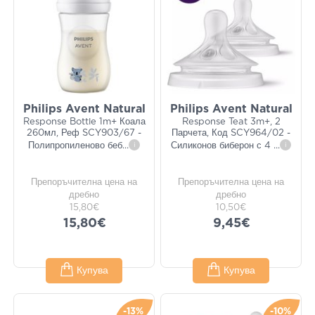
Philips Avent Natural
Philips Avent Natural
Response Bottle 1m+ Коала
Response Teat 3m+, 2
260мл, Реф SCY903/67 -
Парчета, Код SCY964/02 -
Полипропиленово беб
...
i
Силиконов биберон с 4
...
i
Препоръчителна цена на
Препоръчителна цена на
дребно
дребно
15,80€
10,50€
15,80€
9,45€
Купува
Купува
-13%
-10%