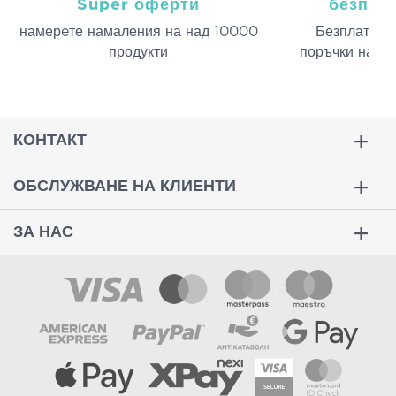
Super оферти
безпла
намерeте намаления на над 10000
Безплатна д
продукти
поръчки над 
КОНТАКТ
ОБСЛУЖВАНЕ НА КЛИЕНТИ
ЗА НАС