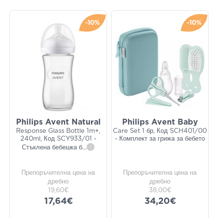
-10%
-10%
Philips Avent Natural
Philips Avent Baby
Response Glass Bottle 1m+,
Care Set 1 бр, Код SCH401/00
240ml, Код SCY933/01 -
- Комплект за грижа за бебето
Стъклена бебешка б
...
i
Препоръчителна цена на
Препоръчителна цена на
дребно
дребно
19,60€
38,00€
17,64€
34,20€