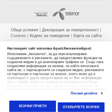
Общи условия
|
Декларация за поверителност
|
Cookies
|
Кодекс на поведение
|
Карта на сайта
Aptekapromahon.com ви информира, че хранителните добавки не
Настоящият сайт използва &quot;бисквитки&quot;
заместват балансираната диета и не са предназначени за
Използваме „бисквитки“, за да персонализираме
профилактика, лечение или лечение на човешки заболявания.
съдържанието и рекламите, да предоставяме функции на
Консултирайте се с Вашия лекар, ако сте бременна, кърмите,
социални медии и да анализираме трафика си. Също така
приемате лекарства или имате някакви здравословни проблеми,
споделяме информация за начина, по който използвате
преди да използвате някаква хранителна добавка. Непрекъснато се
сайта ни, с партньорските си социални медии, рекламните
стремим да ви предоставяме точна и валидна информация. Ако
си партньори и партньори за анализ, които може да я
имате някакви въпроси или коментари относно тях, моля свържете
комбинират с друга предоставена им от Вас информация
се с нас.
или с такава, която са събрали от ползването от Ваша
страна на услугите им. Ако продължите да използвате
Copyright
©
2012-2026 - All rights Reserved.
нашия уебсайт, вие се съгласявате с използването на
Покажи детайли
бисквитки.
Aptekapromahon.com eBusinessTeam • Website by
Повече информация за бисквитките можете да намерите
24lc.gr
тук
.
ВСИЧКИ ПРИЕТИ
ОТХВЪРЛЕТЕ ВСИЧКИ