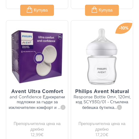
Купува
Купува
-10%
Avent Ultra Comfort
Philips Avent Natural
and Confidence Еднократни
Response Bottle 0m+, 120ml,
подложки за гърди за
код SCY930/01 - Стъклена
изключителен комфорт и
...
i
бебешка бутилка
...
i
Препоръчителна цена на
Препоръчителна цена на
дребно
дребно
12,99€
17,20€