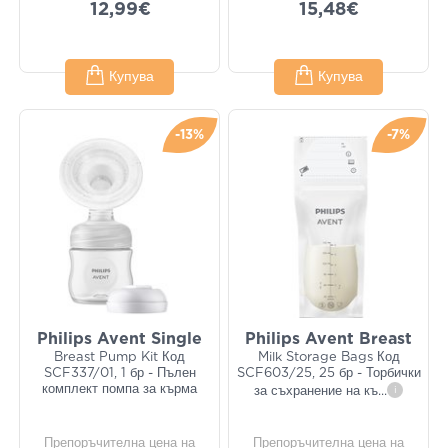
12,99€
15,48€
Купува
Купува
-13%
-7%
Philips Avent Single
Philips Avent Breast
Breast Pump Kit Код
Milk Storage Bags Код
SCF337/01, 1 бр - Пълен
SCF603/25, 25 бр - Торбички
комплект помпа за кърма
за съхранение на къ
...
i
Препоръчителна цена на
Препоръчителна цена на