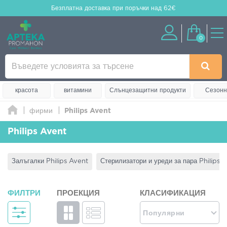
Безплатна доставка
при поръчки над 62€
0
красота
витамини
Слънцезащитни продукти
Сезонн
фирми
Philips Avent
Philips Avent
Залъгалки Philips Avent
Стерилизатори и уреди за пара Philips 
ФИЛТРИ
ПРОЕКЦИЯ
КЛАСИФИКАЦИЯ
Популярни