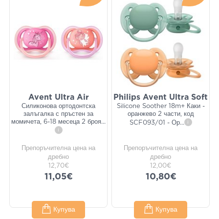
Avent Ultra Air
Philips Avent Ultra Soft
Силиконова ортодонтска
Silicone Soother 18m+ Каки -
залъгалка с пръстен за
оранжево 2 части, код
момичета, 6-18 месеца 2 броя
...
SCF093/01 - Ор
...
i
i
Препоръчителна цена на
Препоръчителна цена на
дребно
дребно
12,70€
12,00€
11,05€
10,80€
Купува
Купува