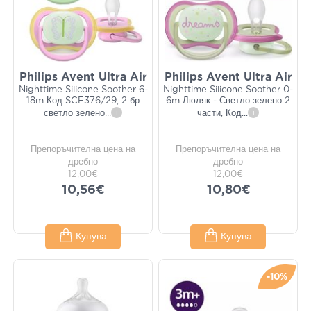
Philips Avent Ultra Air
Philips Avent Ultra Air
Nighttime Silicone Soother 6-
Nighttime Silicone Soother 0-
18m Код SCF376/29, 2 бр
6m Люляк - Светло зелено 2
светло зелено
...
i
части, Код
...
i
Препоръчителна цена на
Препоръчителна цена на
дребно
дребно
12,00€
12,00€
10,56€
10,80€
Купува
Купува
-10%