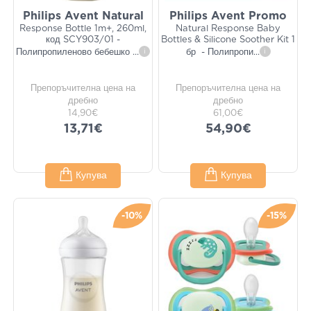
Philips Avent Natural
Philips Avent Promo
Response Bottle 1m+, 260ml,
Natural Response Baby
код SCY903/01 -
Bottles & Silicone Soother Kit 1
Полипропиленово бебешко
...
i
бр - Полипропи
...
i
Препоръчителна цена на
Препоръчителна цена на
дребно
дребно
14,90€
61,00€
13,71€
54,90€
Купува
Купува
-10%
-15%