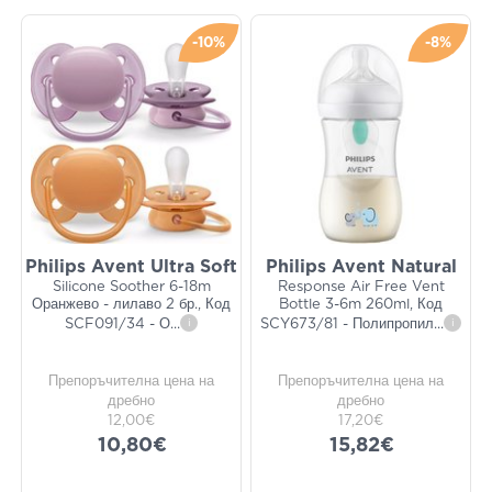
-10%
-8%
Philips Avent Ultra Soft
Philips Avent Natural
Silicone Soother 6-18m
Response Air Free Vent
Оранжево - лилаво 2 бр., Код
Bottle 3-6m 260ml, Код
SCF091/34 - О
...
i
SCY673/81 - Полипропил
...
i
Препоръчителна цена на
Препоръчителна цена на
дребно
дребно
12,00€
17,20€
10,80€
15,82€