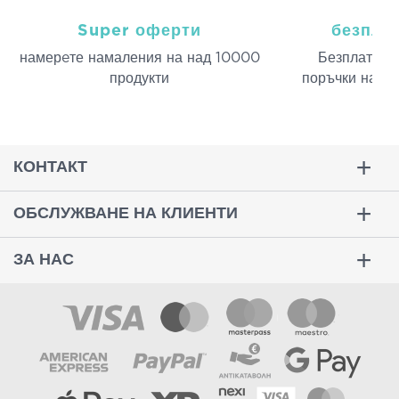
Super оферти
безпла
намерeте намаления на над 10000
Безплатна д
продукти
поръчки над 
КОНТАКТ
ОБСЛУЖВАНЕ НА КЛИЕНТИ
ЗА НАС