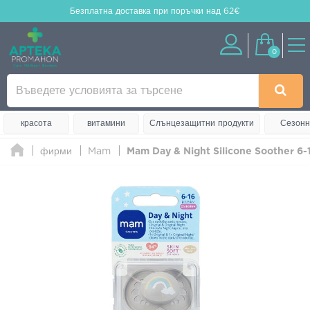
Безплатна доставка
при поръчки над 62€
0
красота
витамини
Слънцезащитни продукти
Сезонн
фирми
Mam
Mam Day & Night Silicone Soother 6-