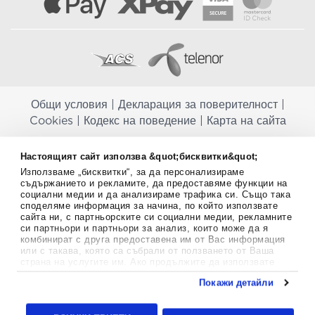
Общи условия
|
Декларация за поверителност
|
Cookies
|
Кодекс на поведение
|
Карта на сайта
Aptekapromahon.com ви информира, че хранителните добавки не
Настоящият сайт използва &quot;бисквитки&quot;
заместват балансираната диета и не са предназначени за
профилактика, лечение или лечение на човешки заболявания.
Използваме „бисквитки“, за да персонализираме
съдържанието и рекламите, да предоставяме функции на
Консултирайте се с Вашия лекар, ако сте бременна, кърмите,
социални медии и да анализираме трафика си. Също така
приемате лекарства или имате някакви здравословни проблеми,
споделяме информация за начина, по който използвате
преди да използвате някаква хранителна добавка. Непрекъснато се
сайта ни, с партньорските си социални медии, рекламните
стремим да ви предоставяме точна и валидна информация. Ако
си партньори и партньори за анализ, които може да я
имате някакви въпроси или коментари относно тях, моля свържете
комбинират с друга предоставена им от Вас информация
се с нас.
или с такава, която са събрали от ползването от Ваша
страна на услугите им. Ако продължите да използвате
Copyright
©
2012-2026 - All rights Reserved.
нашия уебсайт, вие се съгласявате с използването на
Покажи детайли
бисквитки.
Aptekapromahon.com eBusinessTeam • Website by
Повече информация за бисквитките можете да намерите
24lc.gr
тук
.