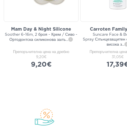
Mam Day & Night Silicone
Carroten Famil
Soother 6-16m, 2 броя - Крем / Сиво -
Suncare Face & B
Spray Слънцезащитен 
Ортодонтска силиконова залъ
...
i
висока з
...
i
Препоръчителна цена на дребно
Препоръчителна цена
9,20€
31,05€
9,20€
17,39