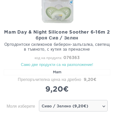
Mam Day & Night Silicone Soother 6-16m 2
броя Сив / Зелен
Ортодонтски силиконов биберон-залъгалка, светещ
в тъмното, с кутия за пренасяне
076363
код на продукта:
Само две продукти са на разположение!
Mam
Препоръчителна цена на дребно
9,20€
9,20€
Моля изберете
Сиво / Зелено (9,20€)