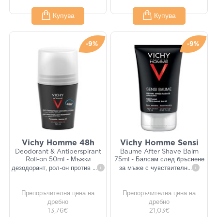
Купува
Купува
-9%
-9%
Vichy Homme 48h
Vichy Homme Sensi
Deodorant & Antiperspirant
Baume After Shave Balm
Roll-on 50ml - Мъжки
75ml - Балсам след бръснене
дезодорант, рол-он против
...
i
за мъже с чувствителн
...
i
Препоръчителна цена на
Препоръчителна цена на
дребно
дребно
13,76€
21,03€