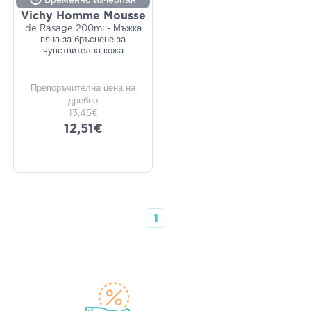
Временно изчерпан
Vichy Homme Mousse
de Rasage 200ml - Мъжка
пяна за бръснене за
чувствителна кожа
Препоръчителна цена на
дребно
13,45€
12,51€
1