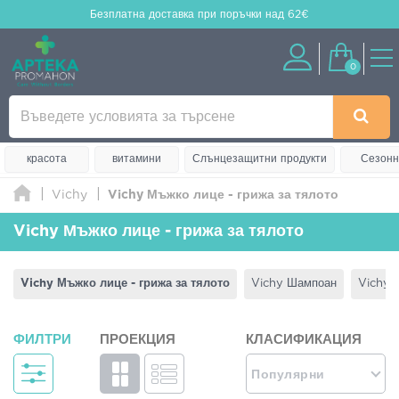
Безплатна доставка
при поръчки над 62€
0
красота
витамини
Слънцезащитни продукти
Сезонн
Vichy
Vichy Мъжко лице - грижа за тялото
Vichy Мъжко лице - грижа за тялото
Vichy Мъжко лице - грижа за тялото
Vichy Шампоан
Vichy 
ФИЛТРИ
ПРОЕКЦИЯ
КЛАСИФИКАЦИЯ
Популярни