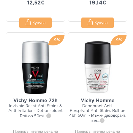
12,52€
19,14€
Купува
Купува
-9%
-9%
Vichy Homme 72h
Vichy Homme
Invisible Resist Anti-Stains &
Deodorant Anti-
Anti-Irritations Detranspirant
Perspirant Anti-Stains Roll-on
48h 50ml - Мъжки дезодорант,
Roll-on 50ml
...
i
рол
...
i
Препоръчителна цена на
Препоръчителна цена на