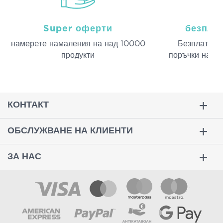
Super оферти
безпла
намерeте намаления на над 10000
Безплатна д
продукти
поръчки над 
КОНТАКТ
ОБСЛУЖВАНЕ НА КЛИЕНТИ
ЗА НАС