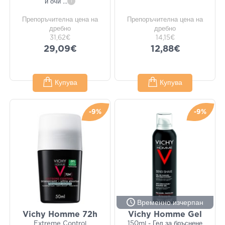
и очи
...
i
Препоръчителна цена на
Препоръчителна цена на
дребно
дребно
31,62€
14,15€
29,09€
12,88€
Купува
Купува
-9%
-9%
Временно изчерпан
Vichy Homme 72h
Vichy Homme Gel
Extreme Control
150ml - Гел за бръснене