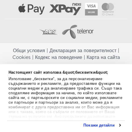
Общи условия
|
Декларация за поверителност
|
Cookies
|
Кодекс на поведение
|
Карта на сайта
Aptekapromahon.com ви информира, че хранителните добавки не
Настоящият сайт използва &quot;бисквитки&quot;
заместват балансираната диета и не са предназначени за
Използваме „бисквитки“, за да персонализираме
профилактика, лечение или лечение на човешки заболявания.
съдържанието и рекламите, да предоставяме функции на
Консултирайте се с Вашия лекар, ако сте бременна, кърмите,
социални медии и да анализираме трафика си. Също така
приемате лекарства или имате някакви здравословни проблеми,
споделяме информация за начина, по който използвате
преди да използвате някаква хранителна добавка. Непрекъснато се
сайта ни, с партньорските си социални медии, рекламните
стремим да ви предоставяме точна и валидна информация. Ако
си партньори и партньори за анализ, които може да я
имате някакви въпроси или коментари относно тях, моля свържете
комбинират с друга предоставена им от Вас информация
се с нас.
или с такава, която са събрали от ползването от Ваша
страна на услугите им. Ако продължите да използвате
Copyright
©
2012-2026 - All rights Reserved.
нашия уебсайт, вие се съгласявате с използването на
Покажи детайли
бисквитки.
Aptekapromahon.com eBusinessTeam • Website by
Повече информация за бисквитките можете да намерите