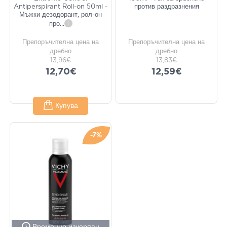
Antiperspirant Roll-on 50ml -
против раздразнения
Мъжки дезодорант, рол-он
про
...
i
Препоръчителна цена на
Препоръчителна цена на
дребно
дребно
13,96€
13,83€
12,70€
12,59€
Купува
-7%