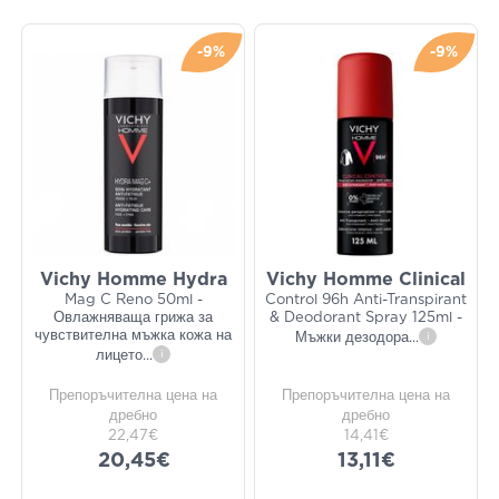
-9%
-9%
Vichy Homme Hydra
Vichy Homme Clinical
Mag C Reno 50ml -
Control 96h Anti-Transpirant
Овлажняваща грижа за
& Deodorant Spray 125ml -
чувствителна мъжка кожа на
Мъжки дезодора
...
i
лицето
...
i
Препоръчителна цена на
Препоръчителна цена на
дребно
дребно
22,47€
14,41€
20,45€
13,11€