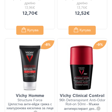
дребно
дребно
13,96€
13,76€
12,70€
12,52€
Купува
Купува
-8%
-9%
Vichy Homme
Vichy Clinical Control
Structure Force
96h Detranspirant Anti-Odor
Цялостна анти-ейдж грижа с
Roll-on 50ml - Мъжки
хиалуронова киселина за лице
антиперспирант дез
...
i