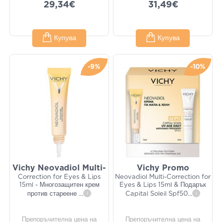
29,34€
31,49€
Купува
Купува
-9%
-10%
Vichy Neovadiol Multi-
Vichy Promo
Correction for Eyes & Lips
Neovadiol Multi-Correction for
15ml - Многозащитен крем
Eyes & Lips 15ml & Подарък
против стареене
...
i
Capital Soleil Spf50
...
i
Препоръчителна цена на
Препоръчителна цена на