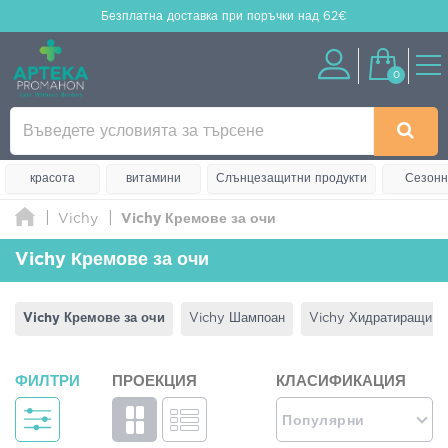
Безплатна доставка
при поръчки над 62€
0
красота
витамини
Слънцезащитни продукти
Сезонн
Vichy
Vichy Кремове за очи
Vichy Кремове за очи
Vichy Кремове за очи
Vichy Шампоан
Vichy Хидратиращи к
ФИЛТРИ
ПРОЕКЦИЯ
КЛАСИФИКАЦИЯ
Популярни