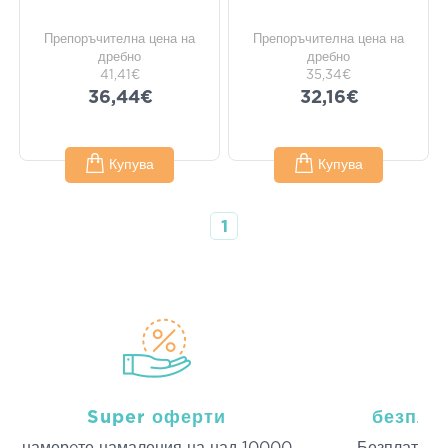
Препоръчителна цена на
Препоръчителна цена на
дребно
дребно
41,41€
35,34€
36,44€
32,16€
Купува
Купува
1
Super оферти
безпла