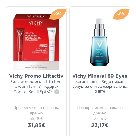
-9%
-8%
Vichy Promo Liftactiv
Vichy Mineral 89 Eyes
Collagen Specialist 16 Eye
Serum 15ml - Хидратиращ
Cream 15ml & Подарък
серум за очи за озаряване на
очите
Capital Soleil Spf50
...
i
Препоръчителна цена на
Препоръчителна цена на
дребно
дребно
35,00€
25,19€
31,85€
23,17€