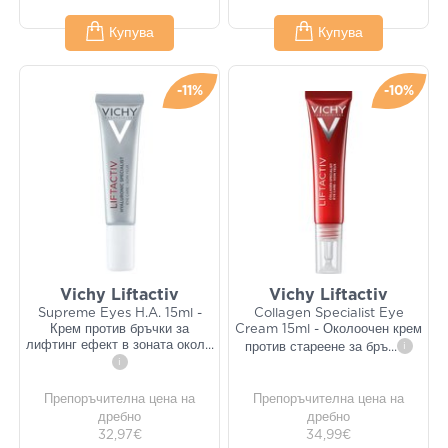
Купува
Купува
-11%
-10%
Vichy Liftactiv
Vichy Liftactiv
Supreme Eyes H.A. 15ml -
Collagen Specialist Eye
Крем против бръчки за
Cream 15ml - Околоочен крем
лифтинг ефект в зоната окол
...
против стареене за бръ
...
i
i
Препоръчителна цена на
Препоръчителна цена на
дребно
дребно
32,97€
34,99€