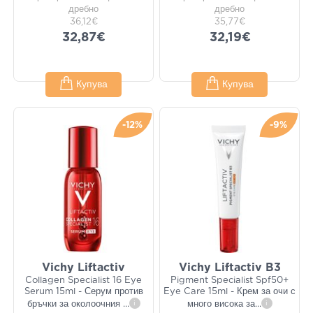
дребно
дребно
36,12€
35,77€
32,87€
32,19€
Купува
Купува
-12%
-9%
Vichy Liftactiv
Vichy Liftactiv B3
Collagen Specialist 16 Eye
Pigment Specialist Spf50+
Serum 15ml - Серум против
Eye Care 15ml - Крем за очи с
бръчки за околоочния
...
i
много висока за
...
i